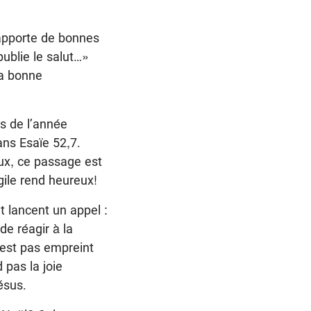
 apporte de bonnes
publie le salut…»
la bonne
s de l’année
ans Esaïe 52,7.
eux, ce passage est
gile rend heureux!
t lancent un appel :
e réagir à la
n’est pas empreint
 pas la joie
ésus.