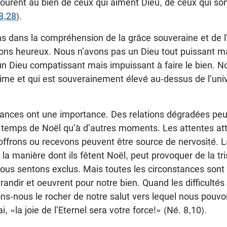
ourent au bien de ceux qui aiment Dieu, de ceux qui so
8
,
28
).
ns dans la compréhension de la grâce souveraine et de l
ons heureux. Nous n’avons pas un Dieu tout puissant mai
 un Dieu compatissant mais impuissant à faire le bien. 
ime et qui est souverainement élevé au-dessus de l’uni
tances ont une importance. Des relations dégradées pe
temps de Noël qu’à d’autres moments. Les attentes at
ffrons ou recevons peuvent être source de nervosité. 
 la manière dont ils fêtent Noël, peut provoquer de la tr
 nous sentons exclus. Mais toutes les circonstances son
randir et oeuvrent pour notre bien. Quand les difficulté
s-nous le rocher de notre salut vers lequel nous pouvo
ai, «la joie de l’Eternel sera votre force!» (Né. 8,10).