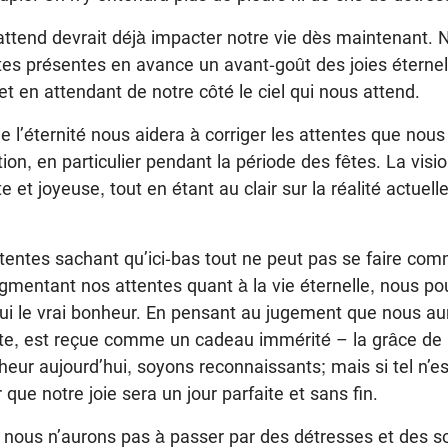
 attend devrait déjà impacter notre vie dès maintenant.
tes présentes en avance un avant-goût des joies éterne
et en attendant de notre côté le ciel qui nous attend.
e l’éternité nous aidera à corriger les attentes que nou
ion, en particulier pendant la période des fêtes. La visio
 et joyeuse, tout en étant au clair sur la réalité actuel
tentes sachant qu’ici-bas tout ne peut pas se faire co
ugmentant nos attentes quant à la vie éternelle, nous p
ui le vrai bonheur. En pensant au jugement que nous aur
tite, est reçue comme un cadeau immérité – la grâce de 
eur aujourd’hui, soyons reconnaissants; mais si tel n’est
que notre joie sera un jour parfaite et sans fin.
 nous n’aurons pas à passer par des détresses et des so