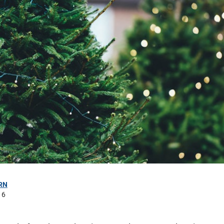
RN
16