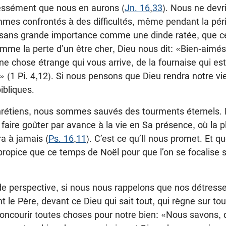
essément que nous en aurons (
Jn. 16
,
33
). Nous ne devr
ommes confrontés à des difficultés, même pendant la pér
 sans grande importance comme une dinde ratée, que ce
mme la perte d’un être cher, Dieu nous dit: «Bien-aimé
e chose étrange qui vous arrive, de la fournaise qui es
 (1 Pi. 4,12). Si nous pensons que Dieu rendra notre vie
ibliques.
étiens, nous sommes sauvés des tourments éternels. 
faire goûter par avance à la vie en Sa présence, où la pl
ra à jamais (
Ps. 16
,
11
). C’est ce qu’Il nous promet. Et 
 propice que ce temps de Noël pour que l’on se focalise s
de perspective, si nous nous rappelons que nos détresse
 le Père, devant ce Dieu qui sait tout, qui règne sur tou
oncourir toutes choses pour notre bien: «Nous savons, 