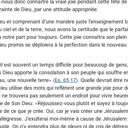
ous donc connaître la vraie joie pendant cette fête de
inte de Dieu, par une attitude appropriée.
ieu et comprenant d’une manière juste l’enseignement bi
 ciel et de la terre, nous avons la certitude que le parfa
era notre part pour toujours. Cette joie connaîtra son pl
ieu promis se déploiera à la perfection dans le nouveau c
l est souvent un temps difficile pour beaucoup de gens, e
s Dieu apporte la consolation à son peuple qui souffre en
au, une nouvelle terre» (
Es. 65
,
17
). Quelle devrait être n
eu utilise des mots qui reflètent une grande joie pour d
 ne trouvera pas seulement un endroit pour vivre heureu
joie de Son Dieu: «Réjouissez-vous plutôt et soyez à toujo
e de ce que je crée. Oui, car je vais créer une Jérusalem
allégresse. J’exulterai moi-même à cause de Jérusalem e
ple. On n’y entendra plus de pleurs ni de cris de détres