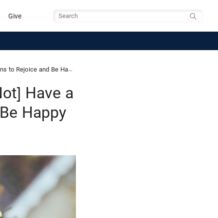
Give
Search
 and Be Happy This Christmas)
Not] Have a
 Be Happy