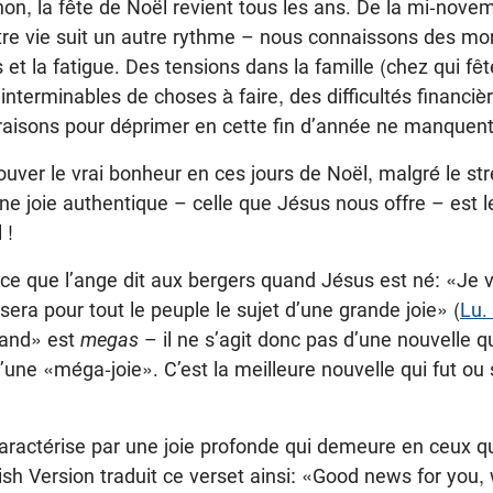
 non, la fête de Noël revient tous les ans. De la mi-nov
notre vie suit un autre rythme – nous connaissons des m
 et la fatigue. Des tensions dans la famille (chez qui fêt
 interminables de choses à faire, des difficultés financiè
 raisons pour déprimer en cette fin d’année ne manquent
rouver le vrai bonheur en ces jours de Noël, malgré le st
Une joie authentique – celle que Jésus nous offre – est l
 !
ce que l’ange dit aux bergers quand Jésus est né: «Je 
sera pour tout le peuple le sujet d’une grande joie» (
Lu.
rand» est
megas
– il ne s’agit donc pas d’une nouvelle 
’une «méga-joie». C’est la meilleure nouvelle qui fut ou
aractérise par une joie profonde qui demeure en ceux qui
h Version traduit ce verset ainsi: «Good news for you,