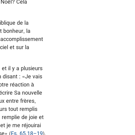
 Noël? Cela
blique de la
it bonheur, la
ein accomplissement
iel et sur la
t il y a plusieurs
 disant : «Je vais
otre réaction à
écrire Sa nouvelle
x entre frères,
urs tout remplis
 remplie de joie et
t je me réjouirai
se» (
Es. 65
,
18–19
).