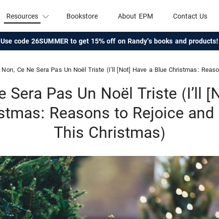
Resources
Bookstore
About EPM
Contact Us
Use code 26SUMMER to get 15% off on Randy's books and products!
Non, Ce Ne Sera Pas Un Noël Triste (I’ll [Not] Have a Blue Christmas: Reasons to Rejoice
 Sera Pas Un Noël Triste (I’ll [
istmas: Reasons to Rejoice and
This Christmas)