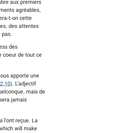
embre aux premiers
oments agréables,
era-t-on cette
res, des attentes
 pas.
ress des
e coeur de tout ce
vous apporte une
 2
,
10
). L’adjectif
quelconque, mais de
 sera jamais
 l’ont reçue. La
 which will make