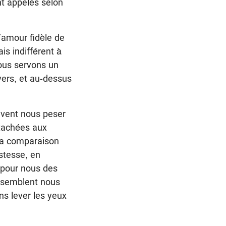
nt appelés selon
’amour fidèle de
s indifférent à
Nous servons un
vers, et au-dessus
uvent nous peser
tachées aux
La comparaison
istesse, en
t pour nous des
s semblent nous
ns lever les yeux