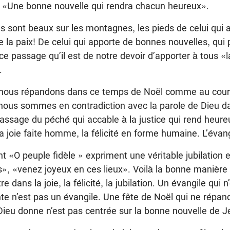
«Une bonne nouvelle qui rendra chacun heureux».
ils sont beaux sur les montagnes, les pieds de celui qui
e la paix! De celui qui apporte de bonnes nouvelles, qui 
ce passage qu’il est de notre devoir d’apporter à tous «
.
 nous répandons dans ce temps de Noël comme au cour
e, nous sommes en contradiction avec la parole de Dieu d
 passage du péché qui accable à la justice qui rend heur
la joie faite homme, la félicité en forme humaine. L’évan
t «O peuple fidèle » expriment une véritable jubilation e
, «venez joyeux en ces lieux». Voilà la bonne manière d
e dans la joie, la félicité, la jubilation. Un évangile qui 
te n’est pas un évangile. Une fête de Noël qui ne répand
Dieu donne n’est pas centrée sur la bonne nouvelle de J