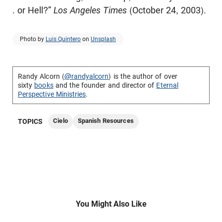
. or Hell?”
Los Angeles
Times
(October 24, 2003).
Photo by
Luis Quintero
on
Unsplash
Randy Alcorn (
@randyalcorn
) is the author of over
sixty
books
and the founder and director of
Eternal
Perspective Ministries
.
Cielo
Spanish Resources
TOPICS
You Might Also Like