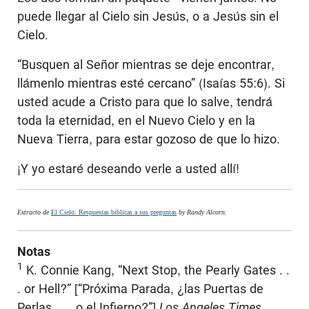
puede llegar al Cielo sin Jesús, o a Jesús sin el
Cielo.
“Busquen al Señor mientras se deje encontrar,
llámenlo mientras esté cercano” (Isaías 55:6). Si
usted acude a Cristo para que lo salve, tendrá
toda la eternidad, en el Nuevo Cielo y en la
Nueva Tierra, para estar gozoso de que lo hizo.
¡Y yo estaré deseando verle a usted allí!
Extracto de
El Cielo: Respuestas biblicas a sus preguntas
by Randy Alcorn.
Notas
1
K. Connie Kang, “Next Stop, the Pearly Gates . .
. or Hell?” [“Próxima Parada, ¿las Puertas de
Perlas . . . o el Infierno?”]
Los Angeles Times