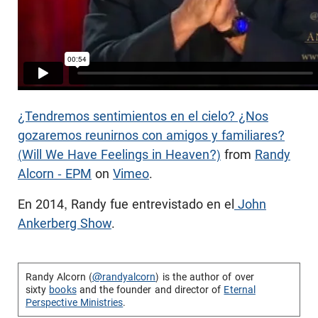
¿Tendremos sentimientos en el cielo? ¿Nos
gozaremos reunirnos con amigos y familiares?
(Will We Have Feelings in Heaven?)
from
Randy
Alcorn - EPM
on
Vimeo
.
En 2014, Randy fue entrevistado en el
John
Ankerberg Show
.
Randy Alcorn (
@randyalcorn
) is the author of over
sixty
books
and the founder and director of
Eternal
Perspective Ministries
.