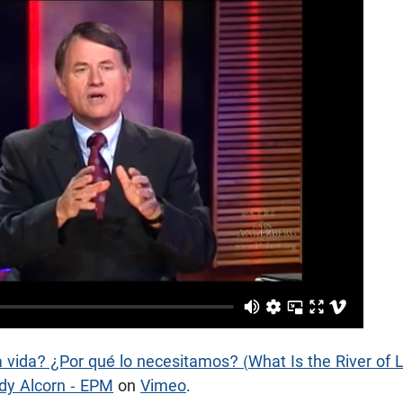
la vida? ¿Por qué lo necesitamos? (What Is the River of
dy Alcorn - EPM
on
Vimeo
.