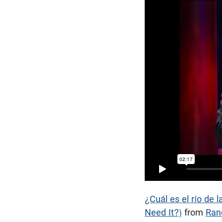
¿Cuál es el río de 
Need It?)
from
Ran