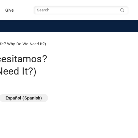
Give
Search
 Life? Why Do We Need It?)
ecesitamos?
Need It?)
Español (Spanish)