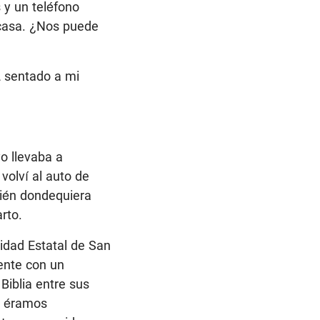
 y un teléfono
 casa. ¿Nos puede
á sentado a mi
o llevaba a
volví al auto de
ién dondequiera
rto.
sidad Estatal de San
ente con un
Biblia entre sus
e éramos