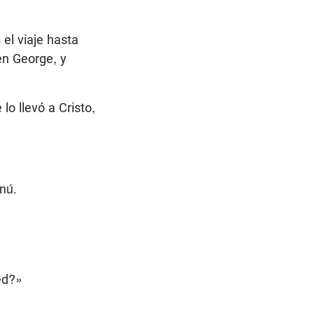
el viaje hasta
en George, y
lo llevó a Cristo,
nú.
ed?»