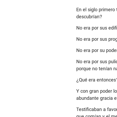
En el siglo primero
descubrían?
No era por sus edif
No era por sus pro
No era por su poder
No era por sus puli
porque no tenían n
¿Qué era entonces
Y con gran poder lo
abundante gracia e
Testificaban a favo
que comían y el men