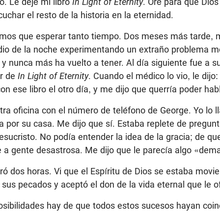
o. Le dejé mi libro
In Light of Eternity
. Oré para que Dios
uchar el resto de la historia en la eternidad.
imos que esperar tanto tiempo. Dos meses más tarde, 
dio de la noche experimentando un extraño problema m
 y nunca más ha vuelto a tener. Al día siguiente fue a s
ar de
In Light of Eternity
. Cuando el médico lo vio, le dijo
n ese libro el otro día, y me dijo que querría poder habl
tra oficina con el número de teléfono de George. Yo lo l
a por su casa. Me dijo que sí. Estaba replete de pregunt
sucristo. No podía entender la idea de la gracia; de qu
 a gente desastrosa. Me dijo que le parecía algo «demas
ó dos horas. Vi que el Espíritu de Dios se estaba movie
 sus pecados y aceptó el don de la vida eternal que le of
osibilidades hay de que todos estos sucesos hayan coin