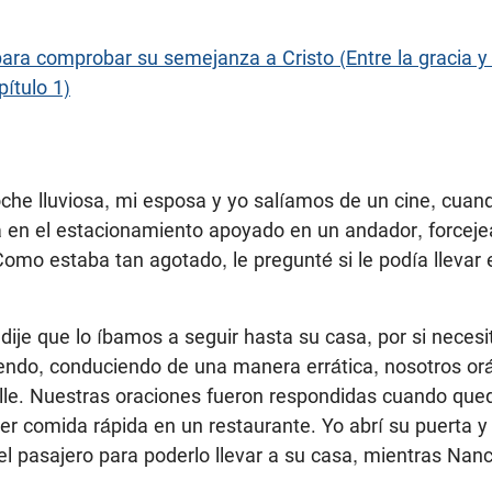
ara comprobar su semejanza a Cristo (Entre la gracia y
ítulo 1)
che lluviosa, mi esposa y yo salíamos de un cine, cuand
 en el estacionamiento apoyado en un andador, forceje
Como estaba tan agotado, le pregunté si le podía llevar 
e dije que lo íbamos a seguir hasta su casa, por si neces
liendo, conduciendo de una manera errática, nosotros o
alle. Nuestras oraciones fueron respondidas cuando que
ger comida rápida en un restaurante. Yo abrí su puerta y
el pasajero para poderlo llevar a su casa, mientras Nanc