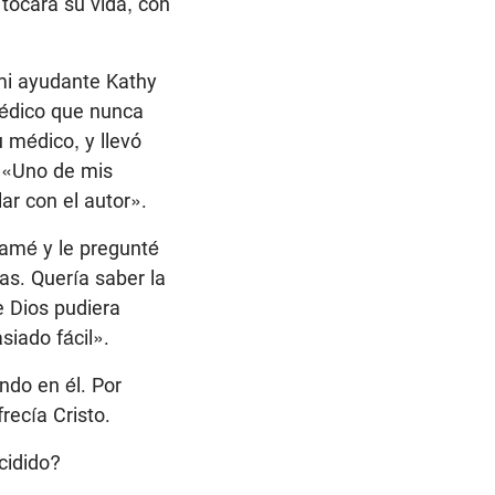
 tocara su vida, con
mi ayudante Kathy
édico que nunca
u médico, y llevó
: «Uno de mis
ar con el autor».
lamé y le pregunté
as. Quería saber la
e Dios pudiera
iado fácil».
ndo en él. Por
recía Cristo.
cidido?