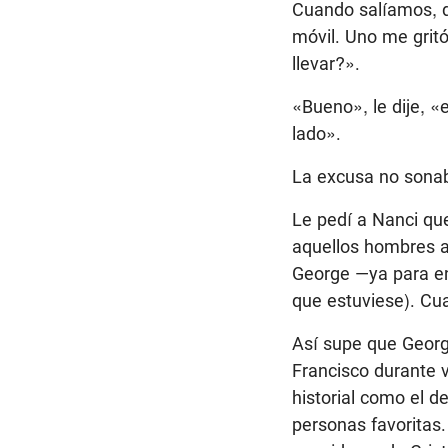
Cuando salíamos, d
móvil. Uno me grit
llevar?».
«Bueno», le dije, 
lado».
La excusa no sona
Le pedí a Nanci que
aquellos hombres a 
George —ya para en
que estuviese). Cua
Así supe que George
Francisco durante 
historial como el d
personas favoritas