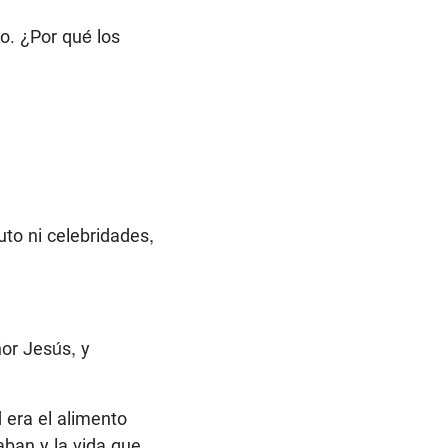
o. ¿Por qué los
uto ni celebridades,
ñor Jesús, y
 era el alimento
aban y la vida que