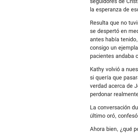
seguidores de Crist
la esperanza de esc
Resulta que no tuv
se despertó en me
antes había tenido,
consigo un ejempl
pacientes andaba co
Kathy volvió a nues
si quería que pasar
verdad acerca de Je
perdonar realmente
La conversación dur
último oró, confesó
Ahora bien, ¿qué p