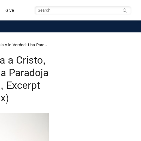
Give
Search
ss, Excerpt from The Grace and Truth Paradox)
 a Cristo,
na Paradoja
, Excerpt
x)