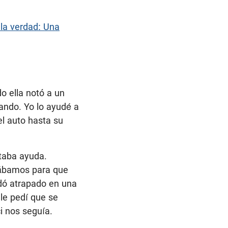
 la verdad: Una
o ella notó a un
ando. Yo lo ayudé a
el auto hasta su
itaba ayuda.
rábamos para que
dó atrapado en una
 le pedí que se
i nos seguía.