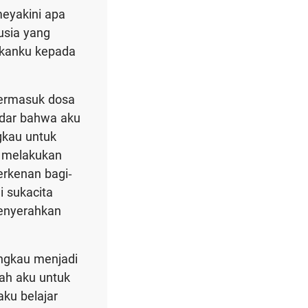
meyakini apa
usia yang
hkanku kepada
termasuk dosa
adar bahwa aku
gkau untuk
i melakukan
erkenan bagi-
 sukacita
menyerahkan
ngkau menjadi
ah aku untuk
ku belajar