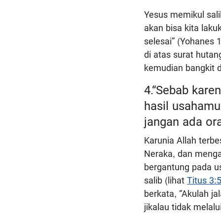
Yesus memikul sali
akan bisa kita lakuk
selesai” (Yohanes 1
di atas surat hutang
kemudian bangkit d
4.“Sebab kare
hasil usahamu,
jangan ada or
Karunia Allah terb
Neraka, dan mengar
bergantung pada us
salib (lihat
Titus 3:
berkata, “Akulah j
jikalau tidak melal