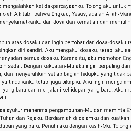
uk mengalahkan ketidakpercayaanku. Tolong aku untuk 
n oleh Alkitab—bahwa Engkau, Yesus, adalah Allah-Man
menyelamatkanku dari dosa dan kematian dan memuli
un atas dosaku dan ingin bertobat dari dosa-dosaku 
ngkan diri sendiri. Aku mengakui dosaku, tetapi aku s
menyadari semua dosaku. Karena itu, aku memohon En
ih sadar. Dengan kekuatan-Mu aku ingin berpaling dar
h, dan menyerahkan setiap bagian hidupku yang tidak b
a tindakanku tetapi juga sikapku. Aku ingin mengalami
di yang baru dan menjalani kehidupan yang baru. Aku 
-Mu.
asa syukur menerima pengampunan-Mu dan meminta E
 Tuhan dan Rajaku. Berdiamlah di dalamku dan kuatkanl
idupan yang baru. Penuhi aku dengan kasih-Mu. Tolong a