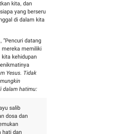
kan kita, dan
siapa yang berseru
ggal di dalam kita
a, “Pencuri datang
 mereka memiliki
 kita kehidupan
menikmatinya
m Yesus. Tidak
i mungkin
i dalam hatimu:
ayu salib
an dosa dan
enemukan
 hati dan