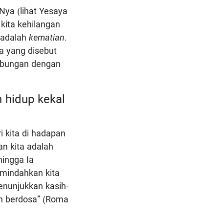
Nya (lihat Yesaya
kita kehilangan
 adalah
kematian
.
a yang disebut
hubungan dengan
h hidup kekal
i kita di hadapan
an kita adalah
hingga Ia
emindahkan kita
enunjukkan kasih-
sih berdosa” (Roma