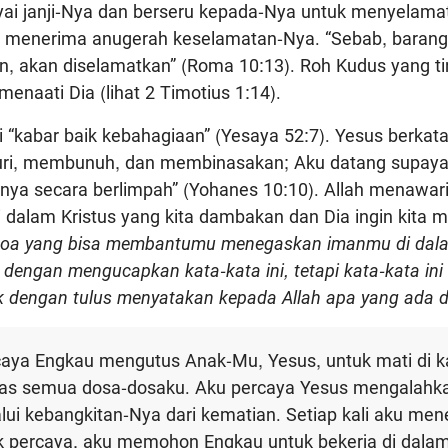
ai janji-Nya dan berseru kepada-Nya untuk menyelamat
i menerima anugerah keselamatan-Nya. “Sebab, barang
 akan diselamatkan” (Roma 10:13). Roh Kudus yang tin
enaati Dia (lihat 2 Timotius 1:14).
ai “kabar baik kebahagiaan” (Yesaya 52:7). Yesus berkat
ri, membunuh, dan membinasakan; Aku datang supaya
inya secara berlimpah” (Yohanes 10:10). Allah menawari
 dalam Kristus yang kita dambakan dan Dia ingin kita 
 doa yang bisa membantumu menegaskan imanmu di dala
 dengan mengucapkan kata-kata ini, tetapi kata-kata in
dengan tulus menyatakan kepada Allah apa yang ada d
rcaya Engkau mengutus Anak-Mu, Yesus, untuk mati di k
as semua dosa-dosaku. Aku percaya Yesus mengalahk
lui kebangkitan-Nya dari kematian. Setiap kali aku m
uk percaya, aku memohon Engkau untuk bekerja di dalam