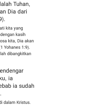
alah Tuhan,
n Dia dari
).
ti kita yang
 dengan kasih
sa kita, Dia akan
(1 Yohanes 1:9).
lah dibangkitkan
mendengar
u, ia
ebab ia sudah
.
i dalam Kristus.