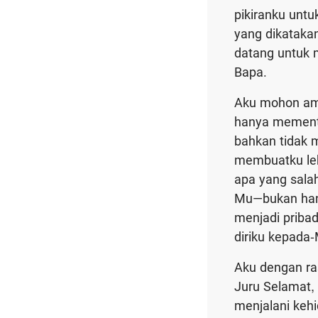
pikiranku unt
yang dikataka
datang untuk 
Bapa.
Aku mohon amp
hanya mementi
bahkan tidak 
membuatku leb
apa yang sala
Mu—bukan hany
menjadi priba
diriku kepada
Aku dengan r
Juru Selamat,
menjalani keh