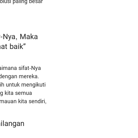
lusi paling besar
r-Nya, Maka
at baik”
gaimana sifat-Nya
 dengan mereka.
ih untuk mengikuti
ng kita semua
auan kita sendiri,
hilangan