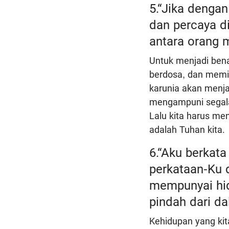
5.“Jika denga
dan percaya d
antara orang 
Untuk menjadi bena
berdosa, dan memi
karunia akan menja
mengampuni segala 
Lalu kita harus me
adalah Tuhan kita.
6.“Aku berkat
perkataan-Ku 
mempunyai hid
pindah dari d
Kehidupan yang kit