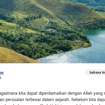
bahasa In
RN
4
agaimana kita dapat diperdamaikan dengan Allah yan
n persoalan terbesar dalam sejarah. Sebelum kita dapat