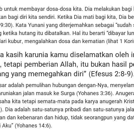
b untuk membayar dosa-dosa kita. Dia melakukan bagi k
an bagi diri kita sendiri. Ketika Dia mati bagi kita, Dia 
9:30). Kata Yunani yang diterjemahkan sebagai “sudah s
 ketika hutang itu dibatalkan. Hal itu berarti “dibayar lu
ari kubur, mengalahkan dosa dan kematian (lihat 1 Kori
na kasih karunia kamu diselamatkan oleh i
 tetapi pemberian Allah, itu bukan hasil 
ang yang memegahkan diri” (Efesus 2:8-9)
esar adalah pemulihan hubungan dengan-Nya, menyelama
uniakan jalan masuk ke Surga (Yohanes 3:36). Anugerah
aha kita tetapi semata-mata pada karya anugerah Kristu
5
). Dia adalah satu-satunya pribadi dan satu-satunya jal
alan dan kebenaran dan hidup, tidak seorangpun yang d
ui Aku” (Yohanes 14:6).