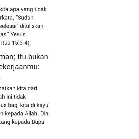
ita apa yang tidak
berkata, “Sudah
elesai” dituliskan
nas.” Yesus
ntus 15:3-4).
man; itu bukan
pekerjaanmu:
.
tkan kita dari
 ini tidak
s bagi kita di kayu
an kepada Allah. Dia
atang kepada Bapa