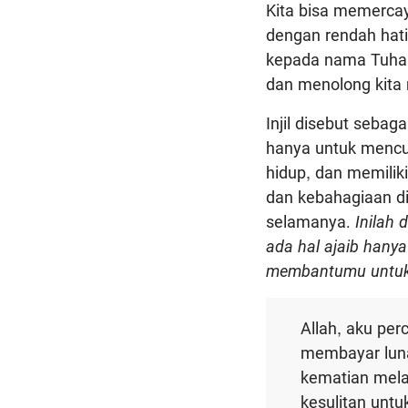
Kita bisa memercay
dengan rendah hat
kepada nama Tuhan,
dan menolong kita m
Injil disebut sebag
hanya untuk mencu
hidup, dan memilik
dan kebahagiaan di
selamanya.
Inilah
ada hal ajaib hanya
membantumu untuk 
Allah, aku pe
membayar lun
kematian mela
kesulitan unt