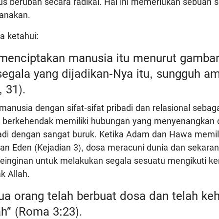
us berubah secara radikal. Hal ini memerlukan sebuah so
canakan.
ta ketahui:
 menciptakan manusia itu menurut gamba
segala yang dijadikan-Nya itu, sungguh am
 31).
manusia dengan sifat-sifat pribadi dan relasional seba
an berkehendak memiliki hubungan yang menyenangkan
jadi dengan sangat buruk. Ketika Adam dan Hawa memil
aman Eden (Kejadian 3), dosa meracuni dunia dan sekara
keinginan untuk melakukan segala sesuatu mengikuti kem
k Allah.
ua orang telah berbuat dosa dan telah ke
ah” (Roma 3:23).