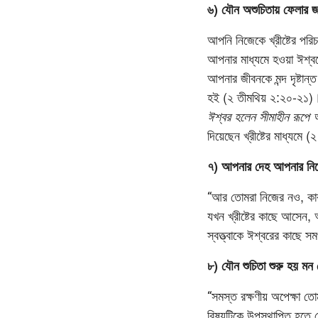
৬) যৌন অশুচিতায় ফেলার জ
আপনি নিজেকে খ্রীষ্টের পরি
আপনার মাধ্যমে হওয়া ঈশ্ব
আপনার জীবনকে মন্দ দৃষ্টান্
হই (২ তীমথিয় ২:২০-২১)। 
ঈশ্বর হলেন সীমাহীন রূপে
দিয়েছেন খ্রীষ্টের মাধ্য
৭) আপনার দেহ আপনার নিজ
“আর তোমরা নিজের নও, কার
যখন খ্রীষ্টের কাছে আসেন
স্বত্ত্বাকে ঈশ্বরের কাছে 
৮) যৌন শুচিতা শুরু হয় ম
“সমস্ত রক্ষণীয় অপেক্ষা 
বিষয়টিকে উপস্থাপিত হতে দে