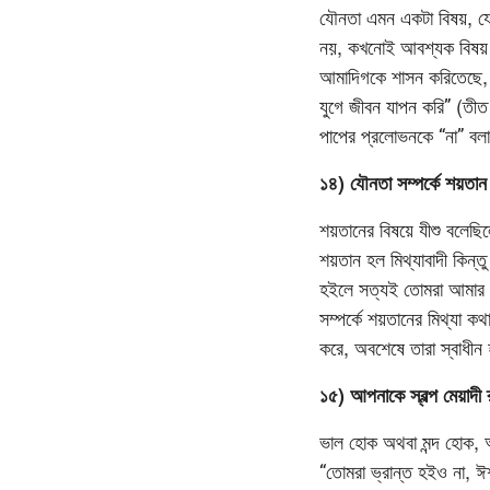
যৌনতা এমন একটা বিষয়, যেট
নয়, কখনোই আবশ্যক বিষয় নয়
আমাদিগকে শাসন করিতেছে, য
যুগে জীবন যাপন করি” (তী
পাপের প্রলোভনকে “না” বল
১৪) যৌনতা সম্পর্কে শয়তান
শয়তানের বিষয়ে যীশু বলেছি
শয়তান হল মিথ্যাবাদী কিন্
হইলে সত্যই তোমরা আমার শ
সম্পর্কে শয়তানের মিথ্যা কথ
করে, অবশেষে তারা স্বাধীন
১৫) আপনাকে স্বল্প মেয়াদী র
ভাল হোক অথবা মন্দ হোক,
“তোমরা ভ্রান্ত হইও না, ঈশ