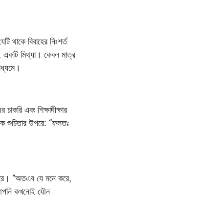
টি থাকে বিবাহের নিঃশর্ত
, একটি মিথ্যা। কেবল মাত্র
াধ্যমে।
চাকরি এবং শিক্ষাদীক্ষার
িক শুচিতার উপরে: “ফলতঃ
ারে। “অতএব যে মনে করে,
ে আপনি কখনোই যৌন