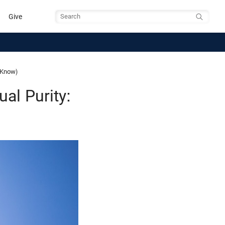
Give
Search
o Know)
xual Purity: