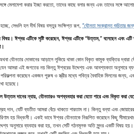
র সঙ্গে মেলামেশা করার ইচ্ছা করতো, তাদের কাছে বলার জন্য এবং তাদের সঙ্গে আল
্ছে, সেগুলি হল দীর্ঘ বিষয় বস্তুর সংক্ষিপ্ত রূপ,
“যৌনতা সংক্রান্ত শুচিতার জন্
বিষয়। ঈশ্বর এটিকে সৃষ্টি করেছেন, ঈশ্বর এটিকে “উত্তম,” বলেছেন এবং এটি
া।
, অথবা যৌনতার দোকানের আড়ালে লুকিয়ে থাকা কোন বিকৃত কামুক ব্যক্তির দ্বারা যৌ
 যেন আমরা এই জগতের নয় কিন্তু ঈশ্বরের উদ্দেশ্য এবং আবশ্যকতা অনুসারে ব্য
িকল্পনা করেছেন একজন পুরুষ ও স্ত্রীর মধ্যে পবিত্র বৈবাহিক মিলনের জন্য, এ
রাখা হয়েছে।
 উত্তম দানের ন্যায়, যৌনতারও অপব্যবহার করা যেতে পারে এবং বিকৃত করা যে
হ দান, যেটি ব্যতীত আমরা বেঁচে থাকতে পারতাম না। কিন্তু বন্যা এবং জোয়ারের ঢ
রিণাম হয় বিধ্বংসী। একই ভাবে ঈশ্বর যৌনতাকে নিরূপিত করেছেন কিছু সীমারেখা
্দেশ্য অনুসারে ব্যবহার করা হয়, তখন সেটি গঠনমূলক অতি সুন্দর একটি বিষয় হয়। য
 উদ্দেশ্যকে লঙ্ঘন করে, তখনই সেটি কুৎসিত এবং বিধ্বংসী হয়ে যায়।