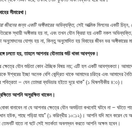
বাহের সীমারেখা।
রা জীবনের জন্য একটি অঙ্গীকারের অভিব্যক্তি,
সেই আত্মিক মিলনের একটি চিহ্ন, যে
্যতিরেকে স্থায়ী অঙ্গীকার হয় না, এবং তখন যৌন ক্রিয়া হয় একটি নকল অভিব্যক্তি
 অনুমোদনের যোগ্য হয় না, কিন্তু অনুমোদিত হয় বিবাহের জীবন ভর অঙ্গীকারের ম
ঙ্গে চলতে হয়, তাহলে আপনার যৌনতার শুচি থাকা আবশ্যক।
নদের ক্ষেত্রে যৌন শুচিতা কোন ঐচ্ছিক বিষয় নয়; এটি হল একটি আবশ্যকতা। আমাদের 
কে ঈশ্বরের ইচ্ছা অনেক বেশি কেন্দ্রিত থাকে আমাদের চরিত্র এবং আমাদের নৈত
ের পবিত্রতা – যেন তোমরা ব্যভিচার হইতে দূরে থাক” (১ থিষলনীকীয় ৪:৩)।
েক্ষিতে আপনি অসুরক্ষিত থাকেন।
কা বানাবেন না যে আপনার ক্ষেত্রে যৌন অশুচিতা কখনোই ঘটবে না – ঘটতে প
াবধান হউক, পাছে পড়িয়া যায়” (১ করিন্থীয় ১০:১২)। আপনি যদি মনে করেন য
ে তেমনটি যাতে না ঘটে সেই সতর্কতা অবলম্বন করতে আপনি অক্ষম হবেন।