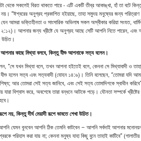
া থেকে সকলেই বিরত থাকতে পারে - এটি একটি তীব্র আকাঙ্খা, হাঁ তা বটে কিন্
। “ঈশ্বরের অনুগ্রহ প্রকাশিত হইয়াছে, তাহা সমুদয় মনুষ্যের জন্য পরিত্রাণ
েন আমরা ভক্তিহীনতা ও সাংসারিক অভিলাষ সকল অস্বীকার করিয়া সংযত, ধার্মি
ত ২:১২)। আপনার জন্য খ্রীষ্টে যে অনুগ্রহ আছে সেটি আপনি নিতে পারেন, এব
া উচিত।
 আপনার কাছে মিথ্যা বলবে, কিন্তু যীশু আপনাকে সত্য বলেন।
লেন, “সে যখন মিথ্যা বলে, তখন আপনা হইতেই বলে, কেননা সে মিথ্যাবাদী ও তা
তু যীশু হলেন সত্য এবং সত্যবাদী (যোহন ১৪:৬)। তিনি বলেছেন, “তোমরা যদি আমার
িষ্য; আর তোমরা সেই সত্য জানিবে, এবং সেই সত্য তোমাদিগকে স্বাধীন করি
ায় যারা বিশ্বাস করে, অবশেষে তারা বন্ধনে আটকে পড়ে। যৌনতা সম্পর্কে খ্রীষ্টের 
 হবে।
ূপে নয়, কিন্তু দীর্ঘ মেয়াদী রূপে ভাবতে শেখা উচিত।
 আপনি যেমন বুনবেন আপনি ঠিক তেমনি কাটবেন – আপনি সর্বদাই আপনার মনোনয়
্বরকে পরিহাস করা যায় না; কেননা মনুষ্য যাহা কিছু বুনে তাহাই কাটিবে” (গালাত