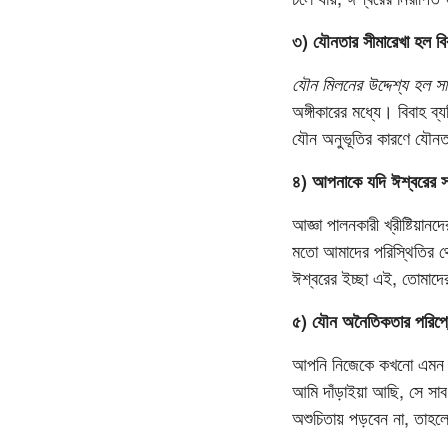
৩) যৌনতার সীমারেখা হল বি
যৌন মিলনের উদ্দেশ্য হল সা
অঙ্গীকারের মধ্যে। বিবাহ ব
যৌন অনুভূতির কারণে যৌনতা
৪) আপনাকে যদি ঈশ্বরের স
আজ্ঞা পালনকারী খ্রীষ্টিয়া
মতো আমাদের পরিস্থিতির থে
ঈশ্বরের ইচ্ছা এই, তোমাদ
৫) যৌন অনৈতিকতার পরিপ্র
আপনি নিজেকে কখনো এমন বো
আমি দাঁড়াইয়া আছি, সে স
অশুচিতায় পড়বেন না, তাহল