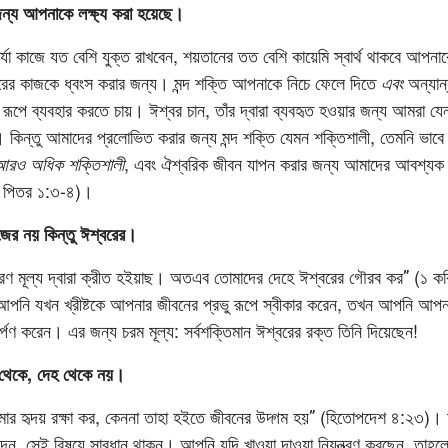
ন্য আপনাকে লক্ষ্য করা হয়েছে।
চর্যা কাজে যত বেশি যুক্ত রাখবেন, শয়তানের তত বেশি কায়েমি স্বার্থ থাকবে আপ
রের কাজকে ধ্বংস করার জন্য। মন্দ শক্তি আপনাকে নিচে ফেলে দিতে
এবং
অন্যান্য
ত রূপে ব্যবহার করতে চায়। ঈশ্বর চান, তাঁর দ্বারা ব্যবহৃত হওয়ার জন্য আমরা যেন
কিন্তু আমাদের প্রলোভিত করার জন্য মন্দ শক্তি যেমন শক্তিশালী, তেমনি ভাব
 আরও অধিক শক্তিশালী
, এবং ঐশ্বরিক জীবন যাপন করার জন্য আমাদের আবশ্যক 
মে (২ পিতর ১:৩-৪)।
ের নয় কিন্তু ঈশ্বরের।
ণ মূল্য দ্বারা ক্রীত হইয়াছ। অতএব তোমাদের দেহে ঈশ্বরের গৌরব কর” (১ 
, আপনি যখন খ্রীষ্টকে আপনার জীবনের প্রভু রূপে স্বীকার করেন, তখন আপনি আ
সমর্পণ করেন। এর জন্য চরম মূল্য: সর্বশক্তিমান ঈশ্বরের রক্ত তিনি দিয়েছেন!
ন থেকে, দেহ থেকে নয়।
তোমার হৃদয় রক্ষা কর, কেননা তাহা হইতে জীবনের উদ্গম হয়” (হিতোপদেশ ৪:২৩)
ন, সেই বিষয়ে সাবধান থাকুন। আপনি যদি খাওয়া দাওয়া নিয়ন্ত্রণ করছেন, তাহলে ক