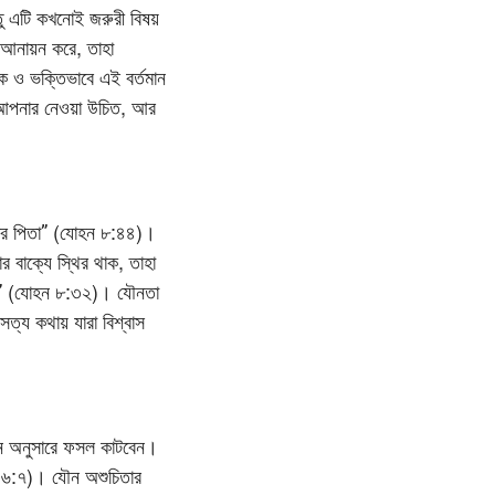
তু এটি কখনোই জরুরী বিষয়
 আনায়ন করে, তাহা
ক ও ভক্তিভাবে এই বর্তমান
ং আপনার নেওয়া উচিত, আর
হার পিতা” (যোহন ৮:৪৪)।
 বাক্যে স্থির থাক, তাহা
বে” (যোহন ৮:৩২)। যৌনতা
সত্য কথায় যারা বিশ্বাস
ন অনুসারে ফসল কাটবেন।
ীয় ৬:৭)। যৌন অশুচিতার