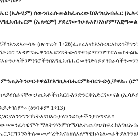
ተለው
ነው፦
ብሔር (ኤሎሂም) ሰውንበራሱመልክፈጠረው፤በእግዚአብሔር (ኤሎ
እግዚአብሔርም (ኤሎሂም) ያደረገውንሁሉአየ፤እነሆም፣እጅግመልካ
ችንእንደአመሳሉ (ዘፍጥረት 1፥26)ፈጠረእናከእነሱጋርአስደሳችግ
ላሽቶነበር።አዳምናሔዋንበኤደንገነትውስጥየሰይጣንንምክርለመከተልበ
አሁንሁላችንምነገሮችንበእግዚአብሔርመንገድሳይሆንበራሳችንመንገ
ሉም
ኀጢአትን
ሠርተዋል፤
የእግዚአብሔርም
ክብር
ጐድሏቸዋል
›› (
ሮ
ክ
ላይ
የሰራናቸው
ኃጢአቶች
ከእርሱ
እንድንርቅ
አድርገውናል
(
ኢሳይ
አይታገስም
›› (
ዕንባቆም
1፥13)
ር
ጋር
ያለንን
ግንኙነት
እና
በእሱ
ያለንን
ደስታችን
ያሳጣናል።
ነው።
መንፈሳዊ
ሞት
ማለት
ገሃነም
በሚባል
ተጨባጭ
ስፍራ
ከእግዚአ
ሔር
ጋር
ግንኙነት
ለመመሥረት
እና
ከዘለአለማዊ
ኩነኔ
ለመራቅ
ያለንን
ዕ