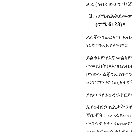
ታል
(
ዕብራውያን
9፥2
‹‹
የኀጢአት
ደመወ
(
ሮሜ
6፥23
)
።
ራሳችንን
ወደ
እግዚአብ
፣
እኛ
ግን
አይደለንም።
ይልቁኑም
የእኛ
መልካ
ተመልከት
)
።
እግዚአብ
ሆነውን
ልጁን
ኢየሱስን
‹‹
ነገር
ግን
ገና
ኀጢአተኞ
ያለውን
የራሱን
ፍቅር
ያ
ኢየሱስ
የኃጢአታችን
ኛ
ሲሞት፣
‹‹
ተፈጸመ
››
ተብሎ
የተተረጎመው
የ
‹‹
ሙሉ
በሙሉ
ተከፍሏ