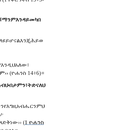
፤
ማንም
እንዳይመካ
በ
ላዩ
ይሆናል
እንጂ
ሕይወ
ም
እንዲህ
አለው፣
ለም
››
(
ዮሐንስ
14፥6)
።
ልብህ
ብታምን፣
ትድናለህ
ነን
የእግዚአብሔርን
ምህ
ል፦
ጻድቅ
ነው
›› (
1
ዮሐንስ