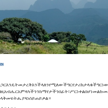
RN
ክ
ጋር
እንዴት
መታረቅ
እንችላለን
የሚለው
ችግር
የታሪክ
ታላቁ
ችግር
ነ
ግዚአብሔር
አምላካችንን
ከማየታችን
በፊት፣
ሥር
ነቀል
በሆነ
መልኩ
መ
ላቅ
መፍትሔ
ያላነሰ
ይጠይቃል።