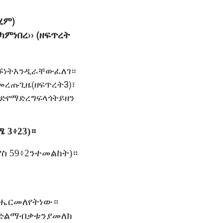
ሂም)
ምነበረ›› (ዘፍጥረት
ንኙነትእንዲራቸውፈለገ።
መረጡጊዜ(ዘፍጥረት3)፣
ድየማድረግፍላጎትይዘን
ሜ
3፥23)
።
ያስ
59፥2
ን
ተመልከት
)
።
ብሔር
መለየት
ነው።
ድል
ማብቃቱን
ያመለክ