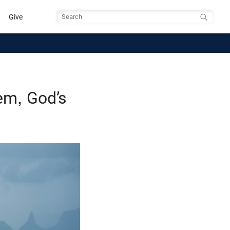
Give
Search
m, God’s