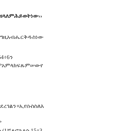
የዘላለም
ሕይወት
ነው
››
እግዚአብሔር
ቅዱስ
ነው
64፥6
ን
ም
አምላክ
ፍጹም
ሠው
የ
ደረገልን።
ኢየሱስ
ስለ
እ
ም
ሳ
(1
ኛ
ቆሮንቶስ
15፥3-