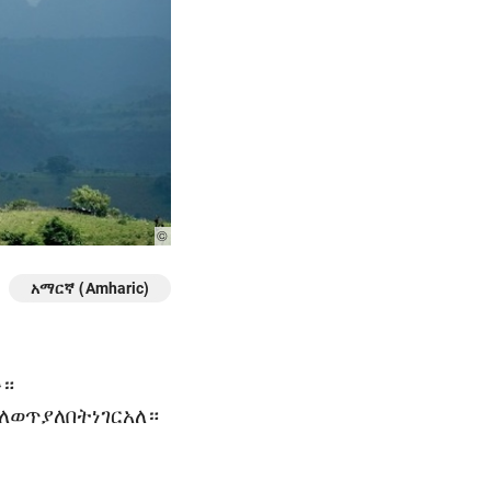
© Photo: www.Unsplash.com
አማርኛ (Amharic)
ው።
ለወጥ
ያለበት
ነገር
አለ።