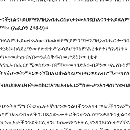
ድናችኋልና፤
ይህም
የእግዚአብሔር
ስጦታ
ነው
እንጂ
ከእናንተ
አይደለም
ም፤
›› (
ኤፌሶን
2፥8-9)
።
የዘላለም
ሕይወት
አለው፤
በወልድ
የማያምን
ግን
የእግዚአብሔር
ቍጣ
በ
÷36)
።
ስላደረግነው
የጽድቅ
ሥራ
ሳይሆን፣
ከምሕረቱ
የተነሣ
አዳነን።
ሆነው
መታጠብና
በመንፈስ
ቅዱስ
መታደስ
ነው
(
ቲቶ
እግዚአብሔር
የሚወስደው
ብቸኛው
መንገድ
እሱ
ብቻ
ነው።
ኢየሱስ
ትና
ሕይወትም
እኔው
ነኝ፤
በእኔ
በኩል
ካልሆነ
በቀር
ወደ
አብ
የሚመጣ
የ
”
ብለህ
በአፍህ
ብትመሰክር፣
እግዚአብሔርም
ከሙታን
እንዳስነሣው
በ
ባይነት
ለማግኘት
ኃጢአተኛ
የሆነውን
ልባችንን
እና
ተግባራችንን
አም
ል።
ምህረቱን
ከጠየቅን፣
በጸጋው
ሙሉ
ይቅርታን
ሊሰጥን
ቃል
ገብቷልና
ዝ
ኀጢአታችንን
ይቅር
ሊለን፣
ከዐመፃም
ሁሉ
ሊያነጻን
እርሱ
ታማኝና