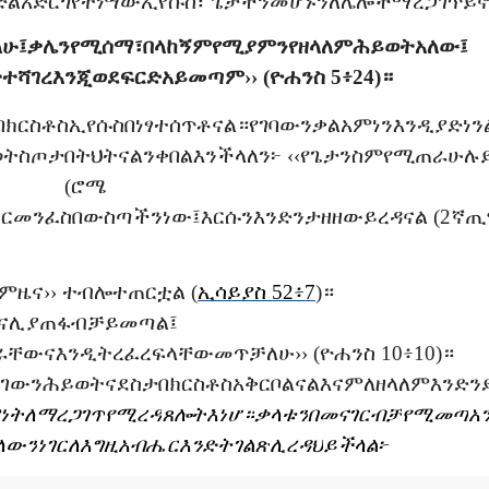
ድል
አድርጎ
የተነሣው
ኢየሱስ፣
ጌታችን
መሆኑን
ለሌሎች
ማረጋገጥ
ይ
ለሁ፤
ቃሌን
የሚሰማ፣
በላከኝም
የሚያምን
የዘላለም
ሕይወት
አለው፤
ት
ተሻገረ
እንጂ
ወደ
ፍርድ
አይመጣም
›› (
ዮሐንስ
5
፥
24)
።
በክርስቶስ
ኢየሱስ
በነፃ
ተሰጥቶናል።
የገባውን
ቃል
አምነን
እንዲያድነን
ወት
ስጦታ
በትህትና
ልንቀበል
እንችላለን፦
‹‹
የጌታን
ስም
የሚጠራ
ሁሉ
(
ሮሜ
ር
መንፈስ
በውስጣችን
ነው፤
እርሱን
እንድንታዘዘው
ይረዳናል
(2
ኛ
ጢ
ካም
ዜና
››
ተብሎ
ተጠርቷል
(
ኢሳይያስ
52፥7
)
።
ና
ሊያጠፋ
ብቻ
ይመጣል፤
ራቸውና
እንዲትረፈረፍላቸው
መጥቻለሁ
›› (
ዮሐንስ
10
፥
10)
።
ልገውን
ሕይወትና
ደስታ
በክርስቶስ
አቅርቦልናል
እናም
ለዘላለም
እንድን
ነት
ለማረጋገጥ
የሚረዳ
ጸሎት
እነሆ።
ቃላቱን
በመናገር
ብቻ
የሚመጣ
አ
ለውን
ነገር
ለእግዚአብሔር
እንድትገልጽ
ሊረዳህ
ይችላል፦