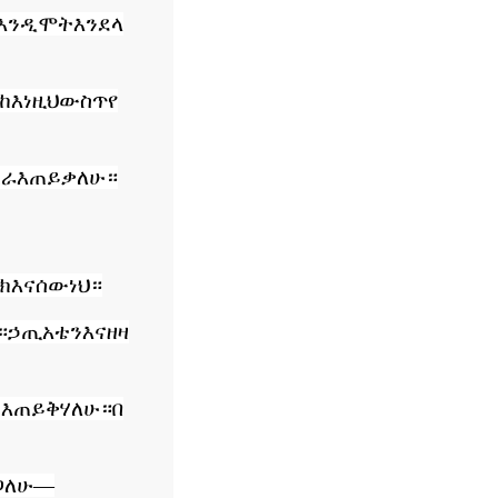
እንዲሞት
እንደላ
ከእነዚህ
ውስጥ
የ
ሰራ
እጠይቃለሁ።
ክ
እና
ሰው
ነህ።
።
ኃጢአቴን
እናዘዛ
ኝ
እጠይቅሃለሁ።
በ
ጋለሁ
—