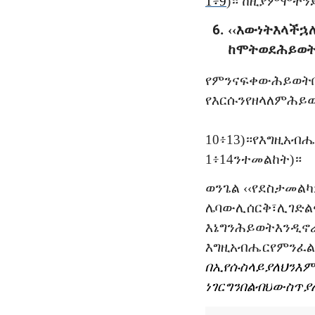
1
፥
9
)
።
ከዚያም
ሞትን
‹‹
እውነት
እላችኋ
ከሞት
ወደ
ሕይወ
የምንናፍቀው
ሕይወት
የእርሱን
የዘላለም
ሕይ
10
፥
13)
።
የእግዚአብሔ
1፥14
ን
ተመልከት
)
።
ወንጌል
‹‹
የደስታ
መል
ሌባው
ሊሰርቅ፣
ሊገድል
እኔ
ግን
ሕይወት
እንዲኖ
እግዚአብሔር
የምንፈ
በኢየሱስ
ላይ
ያለህን
እም
ነገር
ግን
በልብህ
ውስጥ
ያ