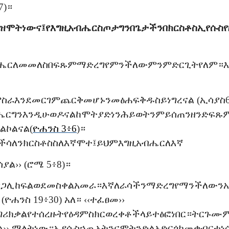
7)
።
ዝ
ሞት
ነውና፤
የእግዚአብሔር
ስጦታ
ግን
በጌታችን
በክርስቶስ
ኢየሱስ
ሔር
ለመመለስ
በፍጹም
ማድረግ
የምንችለው
ምንም
ድርጊት
የለም።
ም
ስራ
እንደ
መርገም
ጨርቅ
መሆኑን
መፅሐፍ
ቅዱስ
ይነግረናል
(
ኢሳያስ
ሔር
ግን
እንዲሁ
ወዶናል
ከሞት
ያድነን
ሕይወትንም
ይሰጠን
ዘንድ
ፍጹ
ልኮልናል
(
ዮሐንስ
3፥6
)
።
ች
ሳለን
ክርስቶስ
ስለ
እኛ
ሞተ፤
ይህም
እግዚአብሔር
ለእኛ
ሳያል
›› (
ሮሜ
5፥8)
።
ዋጋ
ሊከፍል
ወደ
መስቀል
አመራ።
እኛ
ለራሳችን
ማድረግ
የማንችለውን
አ
 (
ዮሐንስ
19፥30)
አለ።
‹‹
ተፈፀመ
››
ግሪክ
ቃል
የተሰረዙት
የዕዳ
ምስክር
ወረቀቶች
ላይ
ተፅፎ
ነበር።
ትርጉሙ
ል
››
ማለት
ነው።
ኢየሱስ
ኃጢአትንና
ሞትን
ድል
አድርጎ
ከመቃብር
ተነ