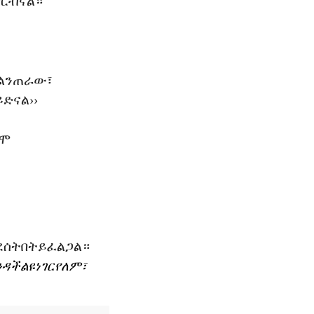
ኖርብናል።
ልንጠራው፣
ይድናል
››
ሞ
ደሰትበት
ይፈልጋል።
ንዳች
ልዩ
ነገር
የለም፣