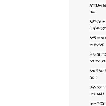
እግዚአብ
ከው
አምናለሁ
ትኛውን
ለማመን
መጽሐፍ
ቅዱስ
በሚ
አንተ
ኢየ
አዝኛለሁ
ለሁ፣
ሁሉንም
ገ
ጥንካሬህ
ከመጥፎ
ስ