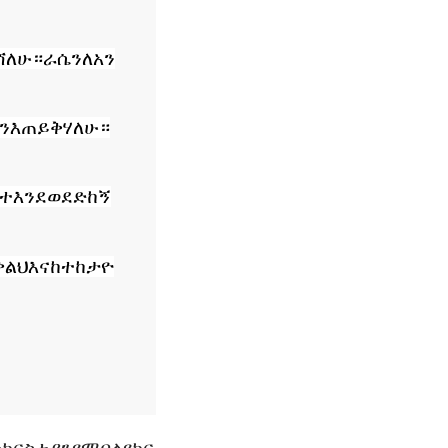
ሻለሁ።
ራሴን
ለአን
ን
እጠይቅሃለሁ።
ንተ
እንደወደድከኝ
ቃልህ
እና
ከተከታዮ