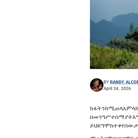
BY
RANDY ALCO
April 24, 2026
ክፋትን
ከሚጠላ
አምላ
በመንግሥተ
ሰማያት
እ
ይህ
ደግሞ
ከተቀየሰው
ታ