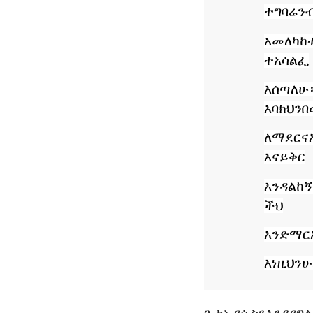
ተግባሬን
አመለካከ
ተ
አሳልፌ
እሰጣለሁ
እባክህን
በ
ለማደርና
እና
ይቅር
እንዳልከኝ
ችህ
እንድማር
እነዚህን
ሁ