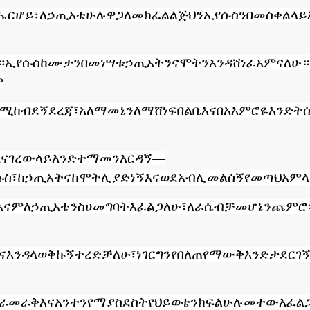
ሔር
ሆይ፣
ለኃጢአቴ
ሁሉ
ዋጋ
ለመክፈል
ልጅህን
ኢየሱስን
በመስቀል
ላይ
።
ኢየሱስ
ከሙ
ታን
በመነሣቱ
ኃጢአትንና
ሞትን
እንዳሸነፈ
አምናለሁ።
ም
በሚከብደኝ
ደረጃ፣
አለማመኔን
ለማ
ሸነፍ
በልቤ
እና
በአእምሮዬ
እንድት
ናገረው
ላይ
እንድተማመን
እርዳኝ
—
ሱስ፣
ከኃጢአትና
ከሞት
ሊያድነኝ
እና
ወደ
አብ
ሊመልሰኝ
የመጣህ
አምላ
እናም
ለኃጢአቴ
ንስሀ
መግባት
እፈልጋለሁ፣
ለራሴ
ብቻ
መሆኔን
ጨምሮ
ና
እንዳላወቅኩኝ
ተረድቻለሁ፣
ነገር
ግን
የበለጠ
የማውቅ
እንድታደርገ
ራ
መራቅ
እና
አንተን
የማያስደስት
የህይወቴን
ክፍል
ሁሉ
መተው
እፈል