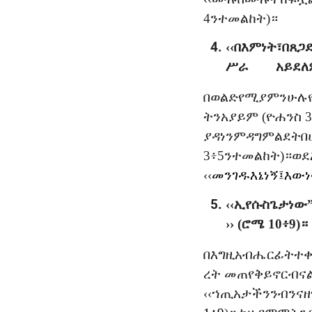
4
ን
ተመልከት
)
።
‹‹
በእምነት፣
በጸጋ
ሥራ
አይደለ
በወልድ
የሚያምን
ሁሉ
ትን
አያይም
(
ዮሐንስ
3
ያዳነንም
ዳግም
ልደት
በ
3፥5
ን
ተመልከት
)
።
ወደ
‹‹
መንገዱ
እኔ
ነኝ፤
እውነ
‹‹
ኢየሱስ
ጌታ
ነው
››
(
ሮሜ
10
፥
9)
።
በእግዚአብሔር
ፊት
ተቀ
ረት
መጠየቅ
ይኖርብና
‹‹
ኀጢአታችንን
ብንናዘ