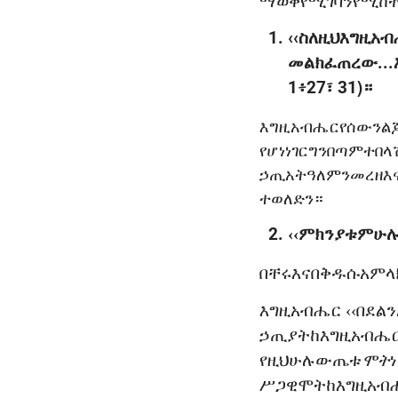
ማወቅ
የሚገባን
የሚከ
‹‹ስለዚህእግዚአ
መልክፈጠረው...
1፥27፣ 31)።
እግዚአብሔርየሰውንልጆ
የሆነነገርግንበጣምተበ
ኃጢአትዓለምንመረዘእና
ተወለድን።
‹‹
ምክንያቱም
ሁ
በቸሩ
እና
በቅዱሱ
አምላ
እግዚአብሔር
‹‹
በደልን
ኃጢያት
ከእግዚአብሔ
የዚህ
ሁሉ
ውጤቱ
ሞት
ሥጋዊ
ሞት
ከእግዚአብ