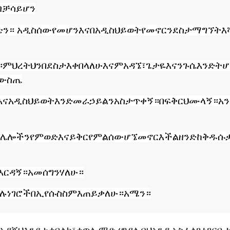
ብቻ
ሳይሆን
ቴን።
አዲስ
ሰው
የመሆን
እና
በአዲስ
ህይወት
የመኖርን
ደስታ
ማግኘት
እ
።
ምህረትህን
በደስታ
እቀበላለሁ
እናም
አዳኜ፣
ጌታዬ
እና
ንጉሴ
እንድትሆ
ውስጤ
እና
አዲስ
ህይወት
እንድመራ
ኃይልን
አስታጥቀኝ።
በፍቅርህ
ሙላኝ።
አ
ሌሎችን
የምወድ
እና
ይቅር
የምል
ሰው
ሆኜ
መኖር
እችል
ዘንድ
ከቅዱሱ
እርዳኝ።
አመሰግንሃለሁ።
ሉ
ነገሮች
በኢየሱስ
ስም
እጠይቃለሁ።
አሜን።