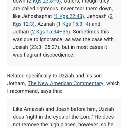
down (
2 Kgs 23:8–9
). Others, though they
are called righteous, never tear them down,
like Jehoshaphat (
1 Kgs 22:43
), Jehoash (
2
Kgs 12:3
), Azariah (
1 Kgs 15:3–4
) and
Jothan (
2 Kgs 15:34–35
). Sometimes this
was due to ignorance, as was the case with
Josiah (23:3–25:27), but in most cases it
was flagrant disobedience.
Related specifically to Uzziah and his son
Jotham,
The New American Commentary
, which
I recommend, says this:
Like Amaziah and Joash before him, Uzziah
does “right in the eyes of the Lord.” He does
not remove the high places, however, so he