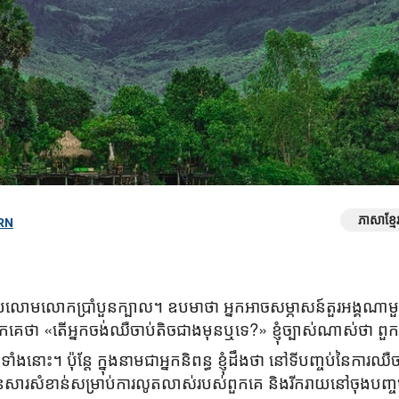
ភាសាខ្
RN
ប្រលោមលោកប្រាំបួនក្បាល។ ឧបមាថា អ្នកអាចសម្ភាសន៍តួរអង្គណា
ួរពួកគេថា «តើអ្នកចង់ឈឺចាប់តិចជាងមុនឬទេ?» ខ្ញុំច្បាស់ណាស់ថា ព
់ខ្ញុំទាំងនោះ។ ប៉ុន្ដែ ក្នុងនាមជាអ្នកនិពន្ធ ខ្ញុំដឹងថា នៅទីបញ្ចប់នៃក
មានសារសំខាន់សម្រាប់ការលូតលាស់របស់ពួកគេ និងរីករាយនៅចុងបញ្ចប