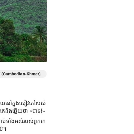
មែរ (Cambodian-Khmer)
មួយនៅក្នុងសៀវភៅរបស់
ួកគេនឹងឆ្លើយថា «បាទ!»
ារឈឺចាប់ទាំងអស់របស់ពួកគេ
់។​