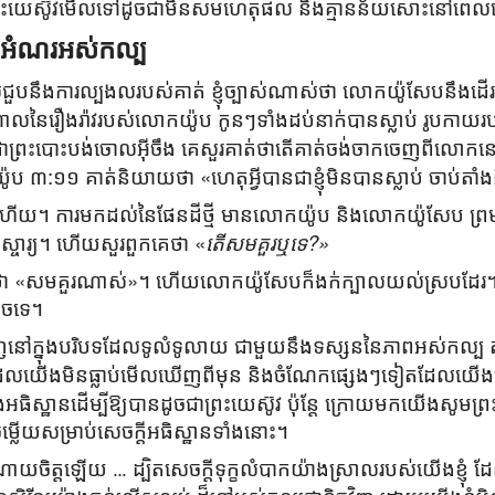
្រះយេស៊ូវមើលទៅដូចជាមិនសមហេតុផល និងគ្មានន័យសោះនៅពេល
នៃអំណរអស់កល្ប
បនឹងការល្បងលរបស់គាត់ ខ្ញុំច្បាស់ណាស់ថា លោកយ៉ូសែបនឹងដើរ
្ដាលនៃរឿងរ៉ាវរបស់លោកយ៉ូប កូនៗទាំងដប់នាក់បានស្លាប់ រូបក
្រះបោះបង់ចោលអ៊ីចឹង គេសួរគាត់ថាតើគាត់ចង់ចាកចេញពីលោកនេះឬទ
៉ូប ៣:១១ គាត់និយាយថា «ហេតុអ្វីបានជាខ្ញុំមិនបានស្លាប់ ចាប់តាំងពី
្រប់ហើយ។ ការមកដល់នៃផែនដីថ្មី មានលោកយ៉ូប និងលោកយ៉ូសែប ព្រមទ
ស្ចារ្យ។ ហើយសួរពួកគេថា «
តើសមគួរឬទេ?»
 «សមគួរណាស់»។ ហើយលោកយ៉ូសែបក៏ងក់ក្បាលយល់ស្របដែរ។ មិន
៉េចទេ។
ញនៅក្នុងបរិបទដែលទូលំទូលាយ ជាមួយនឹងទស្សននៃភាពអស់កល្ប 
ដែលយើងមិនធ្លាប់មើលឃើញពីមុន និងចំណែកផ្សេងៗទៀតដែលយើងម
ងអធិស្ឋានដើម្បីឱ្យបានដូចជាព្រះយេស៊ូវ ប៉ុន្តែ ក្រោយមកយើងសូមព្រ
ម្លើយសម្រាប់សេចក្តីអធិស្ឋានទាំងនោះ។
ាយចិត្តឡើយ … ដ្បិតសេចក្ដីទុក្ខលំបាកយ៉ាងស្រាលរបស់យើងខ្ញុំ 