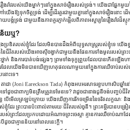
រឿងរ៉ាវរបស់យើងម្នាក់ៗនៅក្នុងសាច់រឿងរបស់ទ្រង់។ យើងជាផ្នែកមួយន
ើងឱ្យទុកចិត្តទ្រង់ ដើម្បីដើរតួរជាមួយគ្នានៅក្នុងសាច់រឿងនោះ ដើម្
វាយបង្គំទ្រង់ ជាមួយនឹងភាពគួរភ្ញាក់ផ្អើលពីភាពអស្ចារ្យនៃរឿងរ៉ាវដ៏ស្
ានន័យឬ?
ៃរឿងប្រឌិតរបស់ខ្ញុំដែរ ដែលមិនបានដឹងអំពីយុទ្ធសាស្រ្តរបស់ខ្ញុំទេ យើងខ
ីវិតរបស់យើងអាចស៊ីចង្វាក់ជាមួយនឹងផែនការទាំងមូលរបស់ព្រះយ៉ា
ះថ្នាក់ និងការបាត់បង់ផ្សេងៗ ព្រមទាំងទុក្ខព្រួយដែលបានកើតឡើងហា
ដែការដែលយើងមិនបានឃើញហេតុផលណាមួយនៅក្នុងការឈឺចាប់របស់យ
័យនោះទេ។
់ តាដា (
Joni Eareckson Tada
) កំពុងអបអរសាទរខួបហាសិបឆ្នាំ
ៅដូចជាពាក្យមិនត្រឹមត្រូវទេមែនទេ? វាដូចជានាងជូនីចង់បញ្ចប់ជីវ
្ដែ បើមើលត្រឡប់ក្រោយ យើងឃើញការរីកចម្រើននៃចរិតលក្ខណៈ និង
ស់ខ្ញុំដែរ ព្រះបានប៉ះពាល់តាមរយៈជីវិតរបស់ចូនី។ ព្រះគម្ពីរបានបង្រ
ញ់របស់ព្រះដែលប្រកបដោយអំណាចព្រះចេស្ដា គ្មានការឈឺចាប់ណាដ
បីដូចជាគ្មានន័យនៅពេលនេះក្តី។