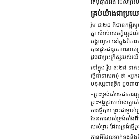
តើប៉ុន្មានដង ដែលព្
គ្រប់យ៉ាងជាប្រ
រ៉ូម ៨:២៨ គឺជាខគម្ពីរ
គ្នា សំរាប់សេចក្ដីល្អ
បង្ហាញថា នៅក្នុងពិភពល
បានដូចជារូបភាពរបស់ព្
ដូចជាព្រះគ្រីស្ទរបស់យ
នៅក្នុង រ៉ូម ៨:២៨ ទ
ធ្វើជាទាសករ) ថា «អ្នករាល
មនុស្សជាច្រើន ដូចជាប
«ព្រះ‌ទ្រង់សំរេចជាការល
ព្រះអង្គជ្រាបយ៉ាងច្ប
ការធ្វើបាប ព្រះជាម្ចាស់
ជ
ផែនការរបស់ទ្រង់តាំងព
របស់ព្រះ ដែលទ្រង់ធ្វើ
គ្
គ្មានអ្វីដែលទាក់ទងនឹង