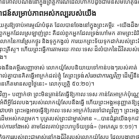
រះមានគោលបំណងនៅក្នុងព្រឹត្តិការណ៍ដែលហាក់បីដូចជាមិនសមហេ
យោជន៍សម្រាប់ភាពអស់កល្បរបស់យើង
មួយគួរឱ្យចាប់អារម្មណ៍បំផុត ដែលបានចែងនៅក្នុងព្រះគម្ពីរៈ «យើងដឹ
ដល់ពួកអ្នកដែលស្រឡាញ់ព្រះ គឺដល់ពួកអ្នកដែលទ្រង់ហៅមក តាមព្រះ‌ដំរិ
ោកនៃការស្រែកថ្ងូរ និងទុក្ខកង្វល់ ការយកព្រះទ័យទុកដាក់របស់ព្រះគឺក
រះគ្រីស្ទ។ ហើយព្រះធ្វើការតាមរយៈកាលៈទេសៈដ៏លំបាកនៃជីវិតរបស់យ
ើង។
ាក់ទងនឹងគម្ពីរសញ្ញាចាស់ លោកយ៉ូសែបនិយាយទៅកាន់បងៗរបស់គាត់ 
់គ្នាបានគិតធ្វើអាក្រក់ដល់ខ្ញុំ តែព្រះ‌ទ្រង់
សំរេចជាការល្អវិញ
ដើម្បីនឹ
ានកើតមានសព្វថ្ងៃនេះ» លោកុ‌ប្បត្តិ ៥០:២០)។
្អវិញ» បញ្ជាក់ថា ព្រះមិនគ្រាន់តែធ្វើឱ្យកាលៈទេសៈកាន់តែអាក្រក់ប៉ុណ
ាស់អំពីអ្វីដែលបងៗរបស់លោកយ៉ូសែបនឹងធ្វើ ហើយព្រះអង្គអនុញ្ញាតឱ្
្រាប
ថា ព្រះអង្គអាចធ្វើឱ្យកាលៈទេសៈអាក្រក់បែរទៅជាល្អវិញ។ ព្រះអង្គធ
ីដើមអស់កល្បមក។ បុត្ររបស់ព្រះជាម្ចាស់មាន «…បានដំរូវយើងទុកជា
រប់ការទាំង
អស់ តាមដែលគាប់ព្រះ‌ហឫទ័យទ្រង់» (អេភេសូរ ១:១១)។
កិច្ចការរបស់ព្រះជាម្ចាស់នៅក្នុងជីវិតរបស់លោកយ៉ូសែប ដែលបង្ហាញថា ព