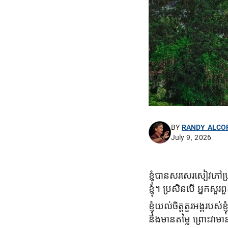
BY
RANDY ALCO
July 9, 2026
ខ្ញុំបានសរសេរសៀវភៅ
ខ្ញុំ។ ប្រសិនបើ អ្នកស
ខ្ញុំយល់ចិត្តតួរអង្គរបស
នឹងមានតម្លៃ ព្រោះវា