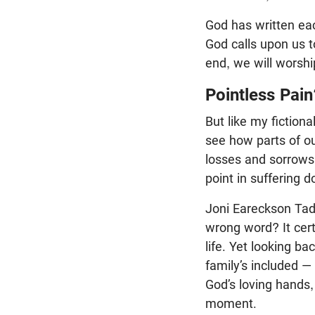
God has written eac
God calls upon us t
end, we will worshi
Pointless Pai
But like my fiction
see how parts of our
losses and sorrows
point in suffering d
Joni Eareckson Tada
wrong word? It cert
life. Yet looking b
family’s included —
God’s loving hands,
moment.