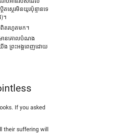
ំមិនរាប់អានរបស់ដែល
ថេរមិនយូរប៉ុន្មានទេ
៨)។
ារពិតរហូតមក។
់តែងតែមានគោលបំណង
បស់យើង ព្រះអង្គពេញដោយ
intless
ooks. If you asked
 their suffering will