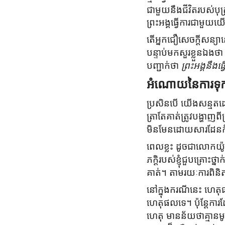
ជាមួយនឹងជីវិតរបស់បុត
ព្រះអង្គធ្វើការជាមួយយ
តើអ្នកជឿសេចក្តីសន្យ
បន្ទាប់មកសួរខ្លួនឯងថា 
បញ្ជាក់ថា
ព្រះអង្គនឹងធ
អំណោយនៃការទុក
ប្រសិនបើ យើងសន្មតដោយ
ត្រាតែគាត់ត្រូវបង្ហ
មិនមែនដោយសារដែនក
ពេលខ្លះ ដូចជាលោកយ៉ូ
ភក្តិរបស់ខ្ញុំជួបគ្រោះ
គាត់។ តាមរយៈការពិនិត
នៅក្នុងករណីនេះ ហេតុ
ហេតុផលទេ។ ប៉ុន្ដែក
ហេតុ មានន័យថាគ្មានមូ