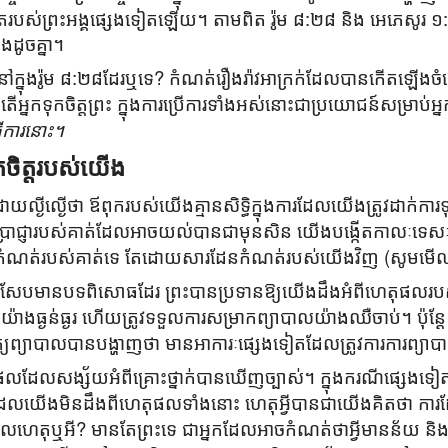
្ររបស់ព្រះអង្គផ្សេងទៀតឡើយ។​ តាមពិត រ៉ូម ៨:២៨ និង អេភេសូរ ១
ើងដូចគ្នា។
ានៅក្នុងរ៉ូម ៨:២៨ដែរឬទេ? កំណត់រឿងរ៉ាវអាក្រក់ដែលបានកើតឡើងច
តើអ្នកទុកចិត្តព្រះ ក្នុងការប្រើការទាំងអស់នោះជាប្រយោជន៍សម្រាប់អ្ន
្វើការនោះ។
ចិត្តរបស់យើង
ល្ងីល្ងើថា ឪពុករបស់យើងគ្មានសិទ្ធិក្នុងការដែលយើងត្រូវដាក់ការ
ាញពីប្រាជ្ញារបស់គាត់ដែលអាចយល់បានជាមុនសិន យើងបង្កើតកាលៈទេ
ំណត់របស់គាត់ទេ តែដោយសារដែនកំណត់របស់យើងវិញ (សូមមើ
សែបមានបទពិសោធដែរ ព្រះបានប្រទានឱ្យយើងដឹងអំពីហេតុផលរបស់ទ្រង
ថ្នាក់យ៉ាងធ្ងន់ធ្ងរ ហើយត្រូវទទួលការសម្រាកព្យាបាលយ៉ាងឈឺចាប់។ ប៉ុន្ដ
្យព្យាបាលបានបង្ហាញថា មានអាការៈផ្សេងទៀតដែលត្រូវការការព្យាបាល
ផលដែលសង្ស័យអំពីគ្រោះថ្នាក់បានឃើញច្បាស់។ ក្នុងករណីផ្សេងទៀ
ារដែលយើងមិនដឹងពីហេតុផលទាំងនោះ ហេតុអ្វីបានជាយើងគិតថា ក
លហេតុឬអី? មានតែព្រះទេ ជាអ្នកដែលអាចកំណត់ថាអ្វីមានន័យ និងអ្វ