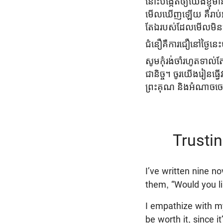
នោះបង្កើតឲ្យយើងខ្ញុំម
មើលឃើញឡើយ គឺរាប់អា
តែឯរបស់ដែលមើលមិនឃើញ
ជំនឿគឺការជឿនៅថ្ងៃន
សូមកុំរង់ចាំរហូតទាល់ត
ជានិច្ច។ ចូរយើងរៀនធ្
ព្រះគុណ និងអំណាចច
Trusti
I’ve written nine n
them, “Would you li
I empathize with my 
be worth it, since i