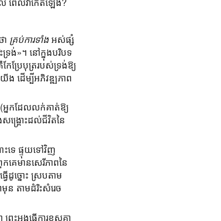
តុផល ពេលវាកើតឡើង?
ងថា
គ្រប់ការទាំង
អស់ផ្សំ
ះទ្រង់»។ នៅក្នុងបរិបទ
ែប្រែបុត្ររបស់ទ្រង់ឱ្យ
ើង ដើម្បីអភិវឌ្ឍភាព
(អ្នកដែលលក់គាត់ឱ្យ
ងសង្គ្រោះដល់ជីវិតនៃ
្ណោះទេ ផ្ទុយទៅវិញ
យពួកគេមានសេរីភាពនៃ
្វើដូច្នោះ ស្របតាម
មុន តាមដំរិះសំរេច
្រះអង្គធ្វើការខុសគ្នា