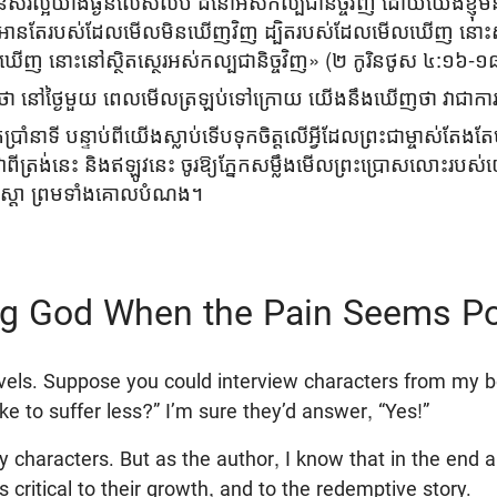
ានសិរី‌ល្អយ៉ាងធ្ងន់លើស‌លប់ ដ៏នៅអស់‌កល្បជានិច្ចវិញ ដោយយើងខ្ញុ
នតែរបស់ដែលមើលមិនឃើញវិញ ដ្បិតរបស់ដែលមើលឃើញ នោះស្ថិត‌ស្
 នោះនៅស្ថិត‌ស្ថេរអស់‌កល្បជានិច្ចវិញ» (២ កូរិន‌ថូស ៤:១៦-១
េះថា នៅថ្ងៃមួយ ពេលមើលត្រឡប់ទៅក្រោយ យើងនឹងឃើញថា វាជាក
ែប្រាំនាទី បន្ទាប់ពីយើងស្លាប់ទើបទុកចិត្តលើអ្វីដែលព្រះជាម្ចាស
វើវាពីត្រង់នេះ និងឥឡូវនេះ ចូរឱ្យភ្នែកសម្លឹងមើលព្រះប្រោសលោះរ
េស្ដា ព្រមទាំងគោលបំណង។
ng God When the Pain Seems Po
ovels. Suppose you could interview characters from my b
ke to suffer less?” I’m sure they’d answer, “Yes!”
characters. But as the author, I know that in the end all
t’s critical to their growth, and to the redemptive story.