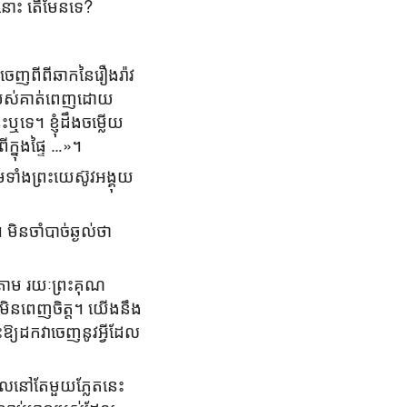
នោះ តើមែនទេ?
ចេញពីពីឆាកនៃរឿងរ៉ាវ
ាយរបស់គាត់ពេញដោយ
េ។ ខ្ញុំដឹងចម្លើយ
ក្នុងផ្ទៃ …»។
ាំងព្រះយេស៊ូវអង្គុយ
ចាំបាច់ឆ្ងល់ថា
តាម រយៈព្រះគុណ
ិនពេញចិត្ត។ យើងនឹង
ះឱ្យដកវាចេញនូវអ្វីដែល
ដែលនៅតែមួយភ្លែតនេះ