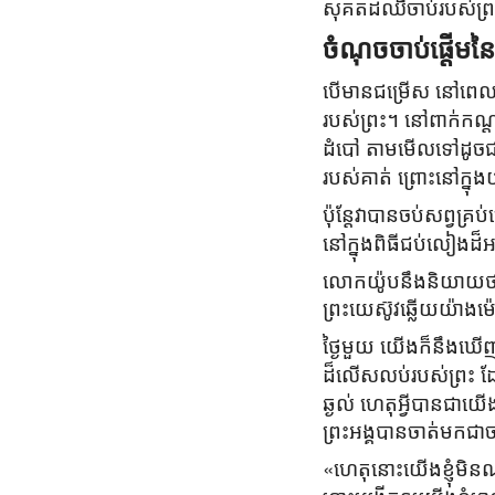
សុគតដ៏ឈឺចាប់របស់ព
ចំណុចចាប់ផ្ដើម
បើមានជម្រើស នៅពេលជួ
របស់ព្រះ។ នៅពាក់កណ
ដំបៅ តាមមើលទៅដូចជាព
របស់គាត់ ព្រោះនៅក្នុងយ
ប៉ុន្ដែវាបានចប់សព្វគ
នៅក្នុងពិធីជប់លៀងដ៏អ
លោកយ៉ូបនឹងនិយាយថា
ព្រះយេស៊ូវឆ្លើយយ៉ាងម
ថ្ងៃមួយ យើងក៏នឹងឃើ
ដ៏លើសលប់របស់ព្រះ 
ឆ្ងល់ ហេតុអ្វីបានជាយើ
ព្រះអង្គបានចាត់មកជាច
«ហេតុនោះយើងខ្ញុំមិនណ