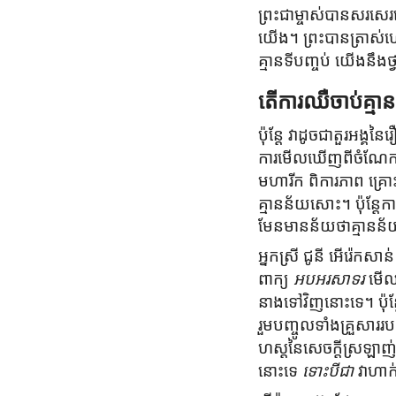
ព្រះជាម្ចាស់បានសរសេរ
យើង។ ព្រះបានត្រាស់ហៅយ
គ្មានទីបញ្ចប់ យើងនឹងថ្
តើការឈឺចាប់គ្ម
ប៉ុន្ដែ វាដូចជាតួរអង្គន
ការមើលឃើញពីចំណែកនៃជ
មហារីក ពិការភាព គ្រោ
គ្មានន័យសោះ។ ប៉ុន្
មែនមានន័យថាគ្មានន
អ្នកស្រី ជូនី អើរ៉េកសាន
ពាក្យ
អបអរសាទរ
មើលទ
នាងទៅវិញនោះទេ។ ប៉ុន
រួមបញ្ចូលទាំងគ្រួសាររប
ហស្ដនៃសេចក្តីស្រឡា
នោះទេ
ទោះបីជា
វាហាក់