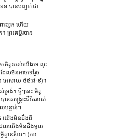
:១១ បានបញ្ជាក់ថា
ំពោះអ្នក ហើយ
ក។ ព្រះគម្ពីរបាន
ទុកចិត្តរបស់យើងទេ លុះ
សៈដែលមិនអាចទៅរួច
ល អេសាយ ៥៥:៨-៩)។
់។ ថ្មីៗនេះ មិត្ត
ែ បានសង្គ្រោះជីវិតរបស់
បន្ទាន់។​
ត យើងមិនដឹងពី
ារដែលយើងមិនដឹងមូល
ីគ្មានន័យ។ (ការ