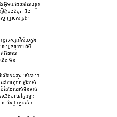
ៃអ្វីមួយដែលធំជាងខ្លួន
បីឱ្យចុងបំផុត និង
មុកស្មាញរបស់ទ្រង់។
្វះនូវទស្សនវិស័យក្នុង
ងដូចម្តេច។ ជំងឺ
ក់បីដូចជា
ើង​ មិន
នៅលើរទេះរុញរបស់នាង។
ិតនៅអាយុ១៧ឆ្នាំរបស់
ជីវិតដែលរាប់មិនអស់
ៀនយើងថា នៅក្នុងព្រះ
ែលយើងជួបគ្មានន័យ