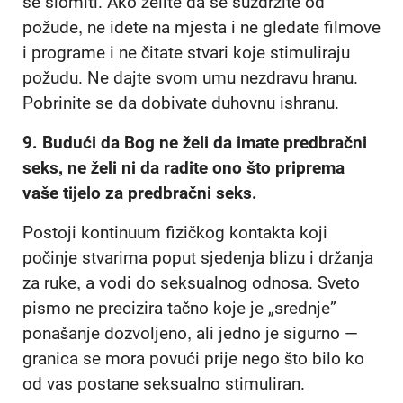
se slomiti. Ako želite da se suzdržite od
požude, ne idete na mjesta i ne gledate filmove
i programe i ne čitate stvari koje stimuliraju
požudu. Ne dajte svom umu nezdravu hranu.
Pobrinite se da dobivate duhovnu ishranu.
9.
Budući da Bog ne želi da imate predbračni
seks, ne želi ni da radite ono što priprema
vaše tijelo za predbračni seks.
Postoji kontinuum fizičkog kontakta koji
počinje stvarima poput sjedenja blizu i držanja
za ruke, a vodi do seksualnog odnosa. Sveto
pismo ne precizira tačno koje je „srednje”
ponašanje dozvoljeno, ali jedno je sigurno —
granica se mora povući prije nego što bilo ko
od vas postane seksualno stimuliran.