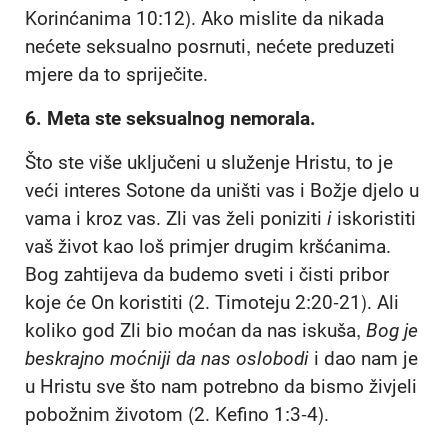
Korinćanima 10:12). Ako mislite da nikada
nećete seksualno posrnuti, nećete preduzeti
mjere da to spriječite.
6.
Meta ste seksualnog nemorala.
Što ste više uključeni u služenje Hristu, to je
veći interes Sotone da uništi vas i Božje djelo u
vama i kroz vas. Zli vas želi poniziti
i
iskoristiti
vaš život kao loš primjer drugim kršćanima.
Bog zahtijeva da budemo sveti i čisti pribor
koje će On koristiti (2. Timoteju 2:20-21). Ali
koliko god Zli bio moćan da nas iskuša,
Bog je
beskrajno moćniji da nas oslobodi
i dao nam je
u Hristu sve što nam potrebno da bismo živjeli
pobožnim životom (2. Kefino 1:3-4).