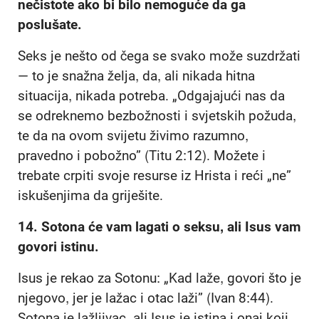
nečistote ako bi bilo nemoguće da ga
poslušate.
Seks je nešto od čega se svako može suzdržati
— to je snažna želja, da, ali nikada hitna
situacija, nikada potreba. „Odgajajući nas da
se odreknemo bezbožnosti i svjetskih požuda,
te da na ovom svijetu živimo razumno,
pravedno i pobožno” (Titu 2:12). Možete i
trebate crpiti svoje resurse iz Hrista i reći „ne”
iskušenjima da griješite.
14.
Sotona će vam lagati o seksu, ali Isus vam
govori istinu.
Isus je rekao za Sotonu: „Kad laže, govori što je
njegovo, jer je lažac i otac laži” (Ivan 8:44).
Sotona je lažljivac, ali Isus je istina i onaj koji