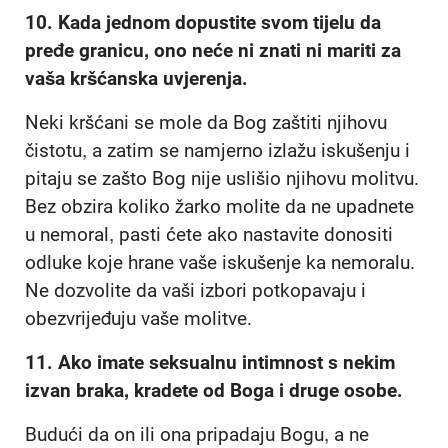
10.
Kada jednom dopustite svom tijelu da
pređe granicu, ono neće ni znati ni mariti za
vaša kršćanska uvjerenja.
Neki kršćani se mole da Bog zaštiti njihovu
čistotu, a zatim se namjerno izlažu iskušenju i
pitaju se zašto Bog nije uslišio njihovu molitvu.
Bez obzira koliko žarko molite da ne upadnete
u nemoral, pasti ćete ako nastavite donositi
odluke koje hrane vaše iskušenje ka nemoralu.
Ne dozvolite da vaši izbori potkopavaju i
obezvrijeđuju vaše molitve.
11.
Ako imate seksualnu intimnost s nekim
izvan braka, kradete od Boga i druge osobe.
Budući da on ili ona pripadaju Bogu, a ne