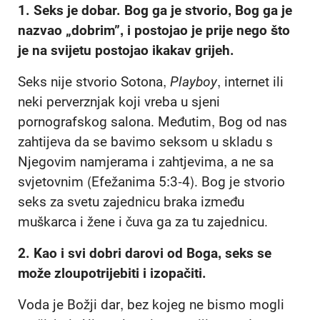
1. Seks je dobar. Bog ga je stvorio, Bog ga je
nazvao „dobrim”, i postojao je prije nego što
je na svijetu postojao ikakav grijeh.
Seks nije stvorio Sotona,
Playboy
, internet ili
neki perverznjak koji vreba u sjeni
pornografskog salona. Međutim, Bog od nas
zahtijeva da se bavimo seksom u skladu s
Njegovim namjerama i zahtjevima, a ne sa
svjetovnim (Efežanima 5:3-4). Bog je stvorio
seks za svetu zajednicu braka između
muškarca i žene i čuva ga za tu zajednicu.
2.
Kao i svi dobri darovi od Boga, seks se
može zloupotrijebiti i izopačiti.
Voda je Božji dar, bez kojeg ne bismo mogli