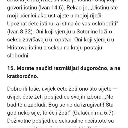
govori istinu (Ivan 14:6). Rekao je, „Uistinu ste
moji učenici ako ustrajete u mojoj riječi.
Upoznat ćete istinu, a istina će vas osloboditi”
(Ivan 8:32). Oni koji vjeruju u Sotonine laži o
seksu završavaju u ropstvu. Oni koji vjeruju u
Hristovu istinu o seksu na kraju postaju
slobodni.
15.
Morate naučiti razmišljati dugoročno, a ne
kratkoročno.
Dobro ili loše, uvijek ćete žeti ono što sijete —
uvijek ćete žeti posljedice svojih izbora. „Ne
budite u zabludi: Bog se ne da izrugivati! Šta
god neko sije, to će i žeti!” (Galaćanima 6:7).
Doživotne posljedice seksualne nečistote su