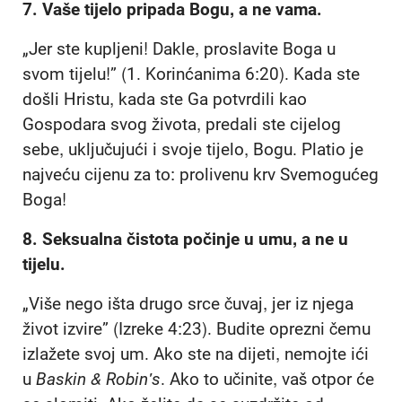
7.
Vaše tijelo pripada Bogu, a ne vama.
„Jer ste kupljeni! Dakle, proslavite Boga u
svom tijelu!” (1. Korinćanima 6:20). Kada ste
došli Hristu, kada ste Ga potvrdili kao
Gospodara svog života, predali ste cijelog
sebe, uključujući i svoje tijelo, Bogu. Platio je
najveću cijenu za to: prolivenu krv Svemogućeg
Boga!
8.
Seksualna čistota počinje u umu, a ne u
tijelu.
„Više nego išta drugo srce čuvaj, jer iz njega
život izvire” (Izreke 4:23). Budite oprezni čemu
izlažete svoj um. Ako ste na dijeti, nemojte ići
u
Baskin & Robin's
. Ako to učinite, vaš otpor će