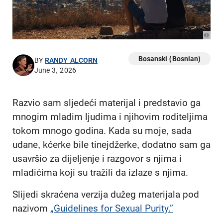
© Phot
Bosanski (Bosnian)
BY
RANDY ALCORN
June 3, 2026
Razvio sam sljedeći materijal i predstavio ga
mnogim mladim ljudima i njihovim roditeljima
tokom mnogo godina. Kada su moje, sada
udane, kćerke bile tinejdžerke, dodatno sam ga
usavršio za dijeljenje i razgovor s njima i
mladićima koji su tražili da izlaze s njima.
Slijedi skraćena verzija dužeg materijala pod
nazivom
„
Guidelines for Sexual Purity.
”