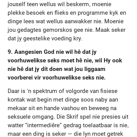
jouself teen wellus wil beskerm, moenie
plekke besoek en flieks en programme kyk en
dinge lees wat wellus aanwakker nie. Moenie
jou gedagtes gemorskos gee nie. Maak seker
dat jy geestelike voeding kry.
9. Aangesien God nie wil hê dat jy
voorhuwelikse seks moet hê nie, wil Hy ook
nie hê dat jy dít doen wat jou liggaam
voorberei vir voorhuwelikse seks nie.
Daar is 'n spektrum of volgorde van fisiese
kontak wat begin met dinge soos naby aan
mekaar sit en hande vashou en beweeg na
seksuele omgang. Die Skrif spel nie presies uit
watter “intermediêre” gedrag toelaatbaar is nie,
maar een ding is seker — die lyn moet getrek