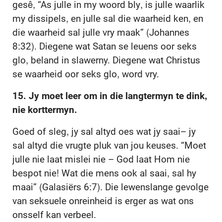
gesê, “As julle in my woord bly, is julle waarlik
my dissipels, en julle sal die waarheid ken, en
die waarheid sal julle vry maak” (Johannes
8:32). Diegene wat Satan se leuens oor seks
glo, beland in slawerny. Diegene wat Christus
se waarheid oor seks glo, word vry.
15. Jy moet leer om in die langtermyn te dink,
nie korttermyn.
Goed of sleg, jy sal altyd oes wat jy saai– jy
sal altyd die vrugte pluk van jou keuses. “Moet
julle nie laat mislei nie – God laat Hom nie
bespot nie! Wat die mens ook al saai, sal hy
maai” (Galasiërs 6:7). Die lewenslange gevolge
van seksuele onreinheid is erger as wat ons
onsself kan verbeel.