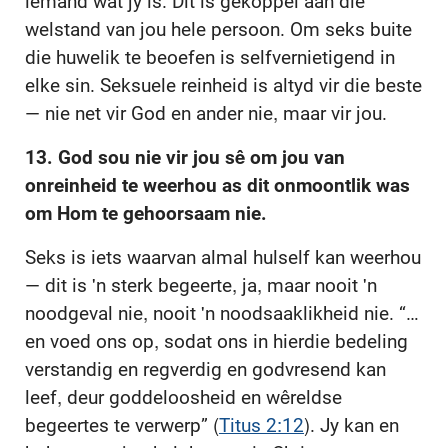
iemand wat jy is. Dit is gekoppel aan die
welstand van jou hele persoon. Om seks buite
die huwelik te beoefen is selfvernietigend in
elke sin. Seksuele reinheid is altyd vir die beste
— nie net vir God en ander nie, maar vir jou.
13. God sou nie vir jou sê om jou van
onreinheid te weerhou as dit onmoontlik was
om Hom te gehoorsaam nie.
Seks is iets waarvan almal hulself kan weerhou
— dit is 'n sterk begeerte, ja, maar nooit 'n
noodgeval nie, nooit 'n noodsaaklikheid nie. “…
en voed ons op, sodat ons in hierdie bedeling
verstandig en regverdig en godvresend kan
leef, deur goddeloosheid en wêreldse
begeertes te verwerp” (
Titus 2:12
). Jy kan en