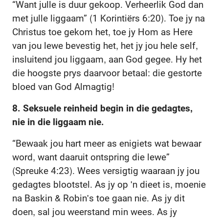
“Want julle is duur gekoop. Verheerlik God dan
met julle liggaam” (1 Korintiërs 6:20). Toe jy na
Christus toe gekom het, toe jy Hom as Here
van jou lewe bevestig het, het jy jou hele self,
insluitend jou liggaam, aan God gegee. Hy het
die hoogste prys daarvoor betaal: die gestorte
bloed van God Almagtig!
8. Seksuele reinheid begin in die gedagtes,
nie in die liggaam nie.
“Bewaak jou hart meer as enigiets wat bewaar
word, want daaruit ontspring die lewe”
(Spreuke 4:23). Wees versigtig waaraan jy jou
gedagtes blootstel. As jy op 'n dieet is, moenie
na Baskin & Robin's toe gaan nie. As jy dit
doen, sal jou weerstand min wees. As jy