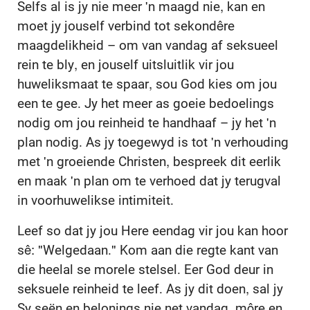
Selfs al is jy nie meer 'n maagd nie, kan en
moet jy jouself verbind tot sekondêre
maagdelikheid – om van vandag af seksueel
rein te bly, en jouself uitsluitlik vir jou
huweliksmaat te spaar, sou God kies om jou
een te gee. Jy het meer as goeie bedoelings
nodig om jou reinheid te handhaaf – jy het 'n
plan nodig. As jy toegewyd is tot 'n verhouding
met 'n groeiende Christen, bespreek dit eerlik
en maak 'n plan om te verhoed dat jy terugval
in voorhuwelikse intimiteit.
Leef so dat jy jou Here eendag vir jou kan hoor
sê: "Welgedaan." Kom aan die regte kant van
die heelal se morele stelsel. Eer God deur in
seksuele reinheid te leef. As jy dit doen, sal jy
Sy seën en belonings nie net vandag, môre en