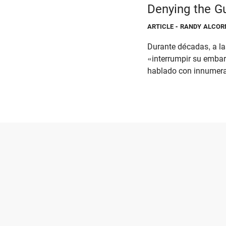
Denying the Gu
ARTICLE
- RANDY ALCORN
Durante décadas, a las
«interrumpir su embar
hablado con innumerab