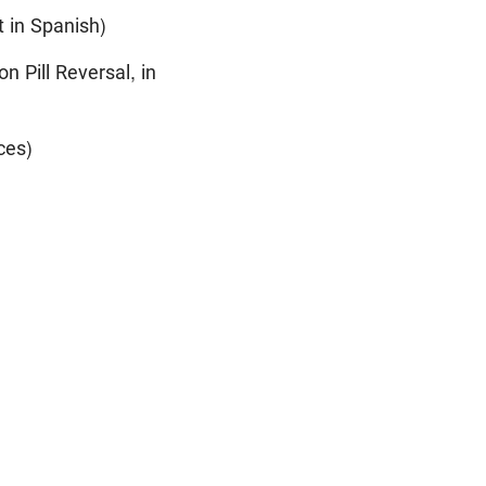
 in Spanish)
n Pill Reversal, in
ces)