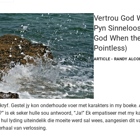
Vertrou God 
Pyn Sinneloos
God When th
Pointless)
ARTICLE
- RANDY ALCO
ryf. Gestel jy kon onderhoude voer met karakters in my boeke. As
?” is ek seker hulle sou antwoord, “Ja!” Ek empatiseer met my ka
 hul lyding uiteindelik die moeite werd sal wees, aangesien dit van
verhaal van verlossing.