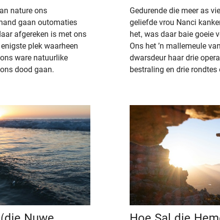
van nature ons
Gedurende die meer as vi
mand gaan outomaties
geliefde vrou Nanci kanker
aar afgereken is met ons
het, was daar baie goeie v
 enigste plek waarheen
Ons het ’n mallemeule va
 ons ware natuurlike
dwarsdeur haar drie operas
ons dood gaan.
bestraling en drie rondte
 (die Nuwe
Hoe Sal die Hem