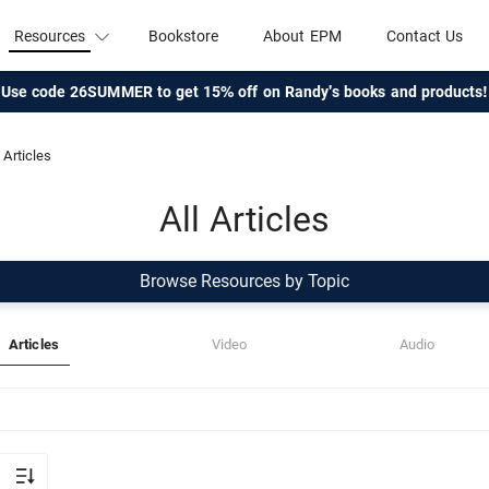
Resources
Bookstore
About EPM
Contact Us
Use code 26SUMMER to get 15% off on Randy's books and products!
Articles
All Articles
Browse Resources by Topic
Articles
Video
Audio