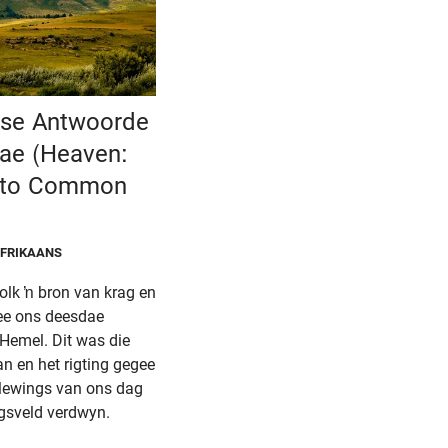
lse Antwoorde
rae (Heaven:
s to Common
AFRIKAANS
volk ŉ bron van krag en
ee ons deesdae
 Hemel. Dit was die
n en het rigting gegee
elewings van ons dag
igsveld verdwyn.