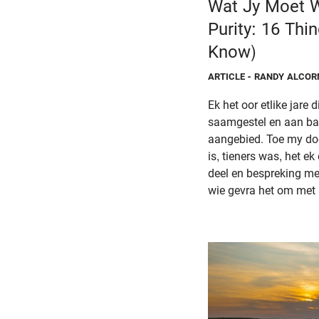
Wat Jy Moet W
Purity: 16 Thi
Know)
ARTICLE
- RANDY ALCOR
Ek het oor etlike jare 
saamgestel en aan ba
aangebied. Toe my dog
is, tieners was, het ek 
deel en bespreking me
wie gevra het om met h