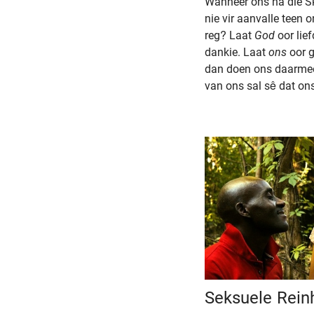
Wanneer ons na die Skri
nie vir aanvalle teen 
reg? Laat
God
oor lie
dankie. Laat
ons
oor g
dan doen ons daarmee 
van ons sal sê dat ons
Seksuele Rein