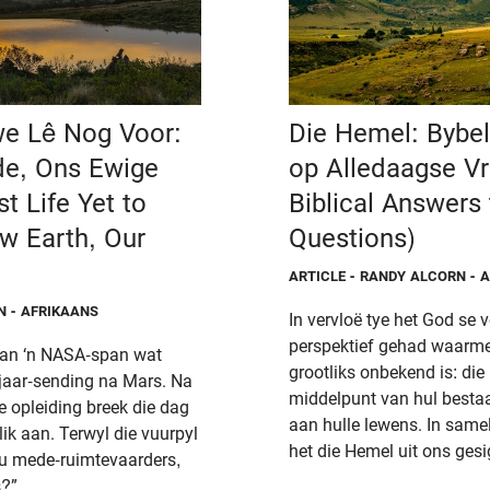
e Lê Nog Voor:
Die Hemel: Bybe
de, Ons Ewige
op Alledaagse V
t Life Yet to
Biblical Answer
w Earth, Our
Questions)
ARTICLE
- RANDY ALCORN - 
N - AFRIKAANS
In vervloë tye het God se 
perspektief gehad waarm
 van ‘n NASA-span wat
grootliks onbekend is: die
fjaar-sending na Mars. Na
middelpunt van hul bestaa
se opleiding breek die dag
aan hulle lewens. In sam
lik aan. Terwyl die vuurpyl
het die Hemel uit ons ges
ou mede-ruimtevaarders,
s?”