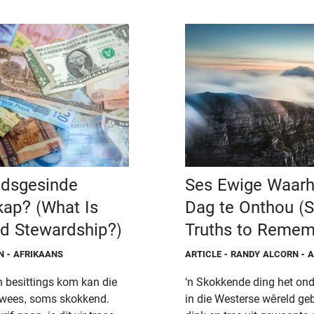
idsgesinde
Ses Ewige Waar
ap? (What Is
Dag te Onthou (S
ed Stewardship?)
Truths to Remem
N - AFRIKAANS
ARTICLE
- RANDY ALCORN - 
n besittings kom kan die
‘n Skokkende ding het on
wees, soms skokkend.
in die Westerse wêreld ge