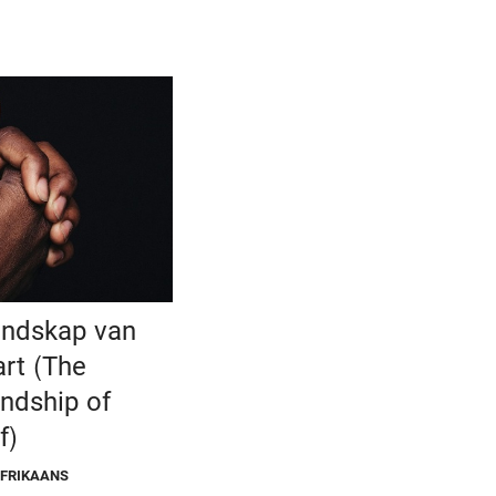
endskap van
rt (The
ndship of
f)
AFRIKAANS