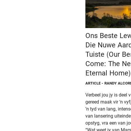
Ons Beste Lew
Die Nuwe Aar
Tuiste (Our Bes
Come: The Ne
Eternal Home)
ARTICLE
- RANDY ALCOR
Verbeel jou jy is deel
gereed maak vir ‘n vy
’n tyd van lang, inten
van lansering uiteinde
opstyg, vra een van j
“Wat weet jy van Mar