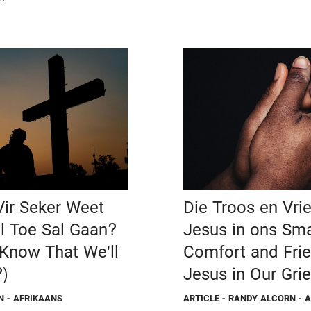
ir Seker Weet
Die Troos en Vri
 Toe Sal Gaan?
Jesus in ons Sma
Know That We'll
Comfort and Frie
)
Jesus in Our Grie
N - AFRIKAANS
ARTICLE
- RANDY ALCORN - 