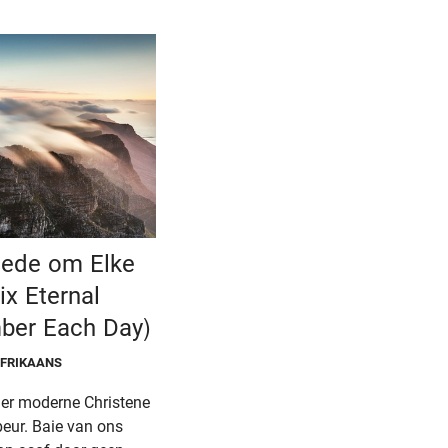
hede om Elke
ix Eternal
ber Each Day)
AFRIKAANS
der moderne Christene
beur. Baie van ons