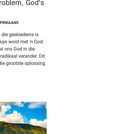
roblem, God's
AFRIKAANS
 die geskiedenis is
 kan word met 'n God
t ons God in die
radikaal verander. Dit
 die grootste oplossing