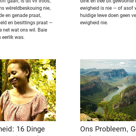
f gaan, is dit vir troos,
dink en tree uit gewoonte
ons wêreldbeskouing nie,
ewigheid is nie — of asof 
fde en genade praat,
huidige lewe doen geen ve
eld en besittings praat —
ewigheid nie.
net wat ons wil. Baie
 eerlik was.
heid: 16 Dinge
Ons Probleem, G