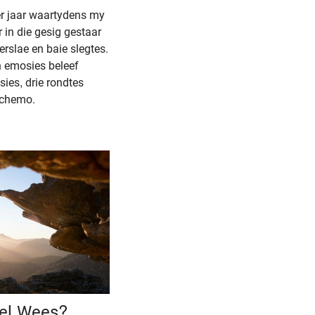
er jaar waartydens my
 in die gesig gestaar
erslae en baie slegtes.
n emosies beleef
ies, drie rondtes
s chemo.
el Wees?