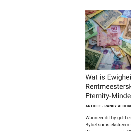
Wat is Ewighe
Rentmeestersk
Eternity-Mind
ARTICLE
- RANDY ALCOR
Wanneer dit by geld e
Bybel soms ekstreem 