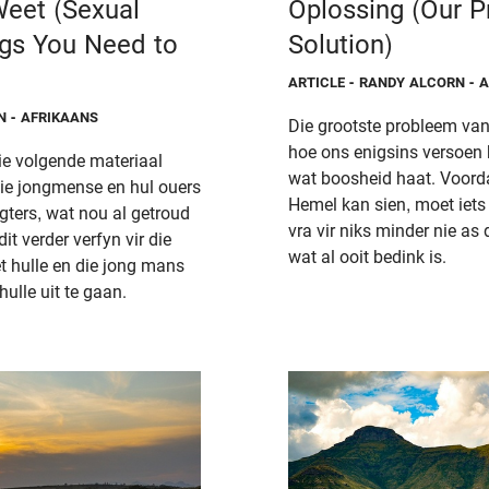
eet (Sexual
Oplossing (Our P
ngs You Need to
Solution)
ARTICLE
- RANDY ALCORN - 
N - AFRIKAANS
Die grootste probleem van
hoe ons enigsins versoen
die volgende materiaal
wat boosheid haat. Voorda
ie jongmense en hul ouers
Hemel kan sien, moet iets 
ters, wat nou al getroud
vra vir niks minder nie as
dit verder verfyn vir die
wat al ooit bedink is.
t hulle en die jong mans
ulle uit te gaan.